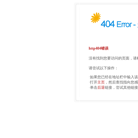
http404错误
没有找到您要访问的页面，请检
请尝试以下操作：
·如果您已经在地址栏中输入
·打开
主页
，然后查找指向您感
·单击
后退
链接，尝试其他链接