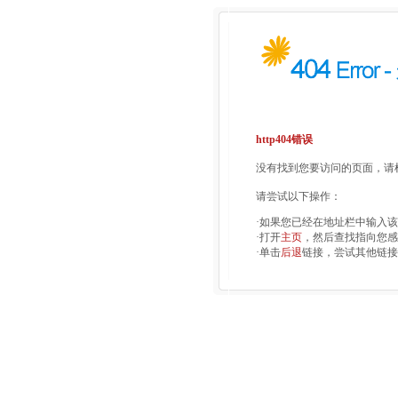
http404错误
没有找到您要访问的页面，请检
请尝试以下操作：
·如果您已经在地址栏中输入
·打开
主页
，然后查找指向您感
·单击
后退
链接，尝试其他链接