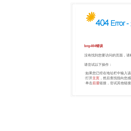
http404错误
没有找到您要访问的页面，请检
请尝试以下操作：
·如果您已经在地址栏中输入
·打开
主页
，然后查找指向您感
·单击
后退
链接，尝试其他链接