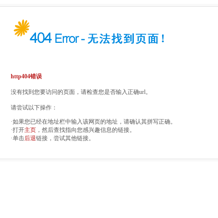
http404错误
没有找到您要访问的页面，请检查您是否输入正确url。
请尝试以下操作：
·如果您已经在地址栏中输入该网页的地址，请确认其拼写正确。
·打开
主页
，然后查找指向您感兴趣信息的链接。
·单击
后退
链接，尝试其他链接。