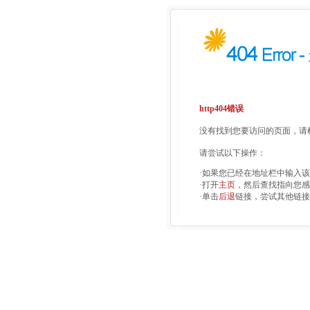
http404错误
没有找到您要访问的页面，请检
请尝试以下操作：
·如果您已经在地址栏中输入
·打开
主页
，然后查找指向您感
·单击
后退
链接，尝试其他链接