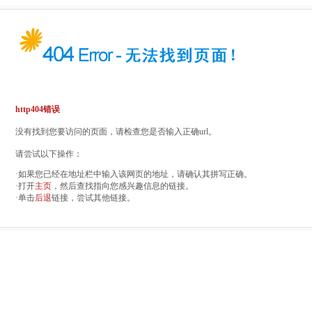
http404错误
没有找到您要访问的页面，请检查您是否输入正确url。
请尝试以下操作：
·如果您已经在地址栏中输入该网页的地址，请确认其拼写正确。
·打开
主页
，然后查找指向您感兴趣信息的链接。
·单击
后退
链接，尝试其他链接。