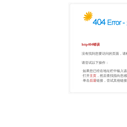
http404错误
没有找到您要访问的页面，请检
请尝试以下操作：
·如果您已经在地址栏中输入
·打开
主页
，然后查找指向您感
·单击
后退
链接，尝试其他链接