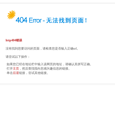
http404错误
没有找到您要访问的页面，请检查您是否输入正确url。
请尝试以下操作：
·如果您已经在地址栏中输入该网页的地址，请确认其拼写正确。
·打开
主页
，然后查找指向您感兴趣信息的链接。
·单击
后退
链接，尝试其他链接。