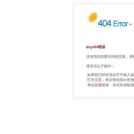
http404错误
没有找到您要访问的页面，请检
请尝试以下操作：
·如果您已经在地址栏中输入
·打开
主页
，然后查找指向您感
·单击
后退
链接，尝试其他链接