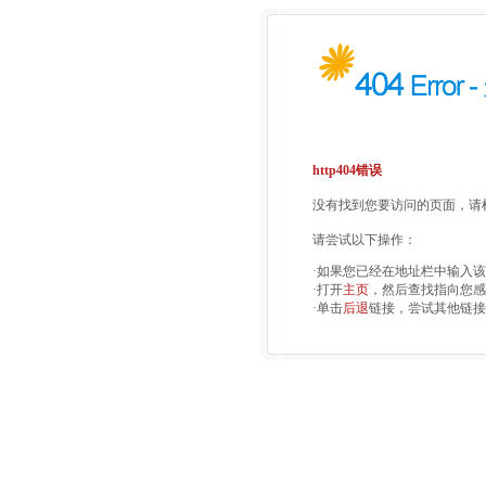
http404错误
没有找到您要访问的页面，请检
请尝试以下操作：
·如果您已经在地址栏中输入
·打开
主页
，然后查找指向您感
·单击
后退
链接，尝试其他链接