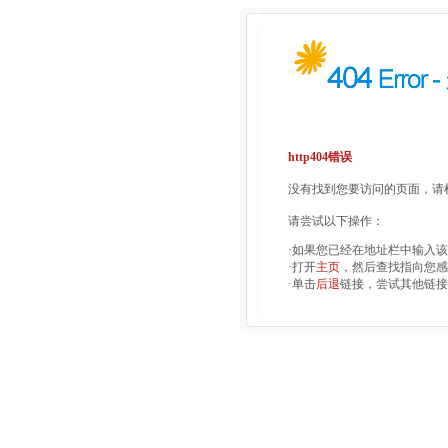
http404错误
没有找到您要访问的页面，请检
请尝试以下操作：
·如果您已经在地址栏中输入
·打开
主页
，然后查找指向您感
·单击
后退
链接，尝试其他链接