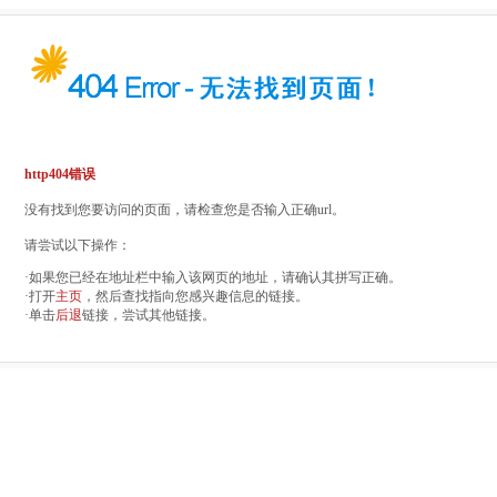
http404错误
没有找到您要访问的页面，请检查您是否输入正确url。
请尝试以下操作：
·如果您已经在地址栏中输入该网页的地址，请确认其拼写正确。
·打开
主页
，然后查找指向您感兴趣信息的链接。
·单击
后退
链接，尝试其他链接。