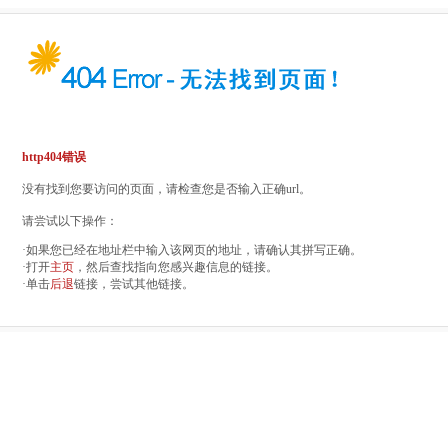
http404错误
没有找到您要访问的页面，请检查您是否输入正确url。
请尝试以下操作：
·如果您已经在地址栏中输入该网页的地址，请确认其拼写正确。
·打开
主页
，然后查找指向您感兴趣信息的链接。
·单击
后退
链接，尝试其他链接。