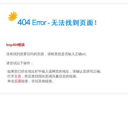
http404错误
没有找到您要访问的页面，请检查您是否输入正确url。
请尝试以下操作：
·如果您已经在地址栏中输入该网页的地址，请确认其拼写正确。
·打开
主页
，然后查找指向您感兴趣信息的链接。
·单击
后退
链接，尝试其他链接。