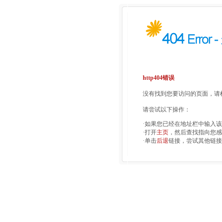
http404错误
没有找到您要访问的页面，请检
请尝试以下操作：
·如果您已经在地址栏中输入
·打开
主页
，然后查找指向您感
·单击
后退
链接，尝试其他链接