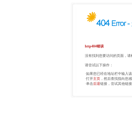
http404错误
没有找到您要访问的页面，请检
请尝试以下操作：
·如果您已经在地址栏中输入
·打开
主页
，然后查找指向您感
·单击
后退
链接，尝试其他链接