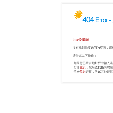
http404错误
没有找到您要访问的页面，请检
请尝试以下操作：
·如果您已经在地址栏中输入
·打开
主页
，然后查找指向您感
·单击
后退
链接，尝试其他链接