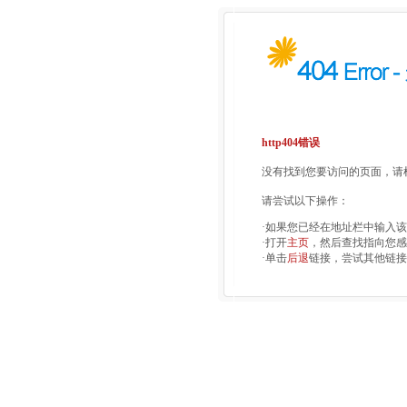
http404错误
没有找到您要访问的页面，请检
请尝试以下操作：
·如果您已经在地址栏中输入
·打开
主页
，然后查找指向您感
·单击
后退
链接，尝试其他链接