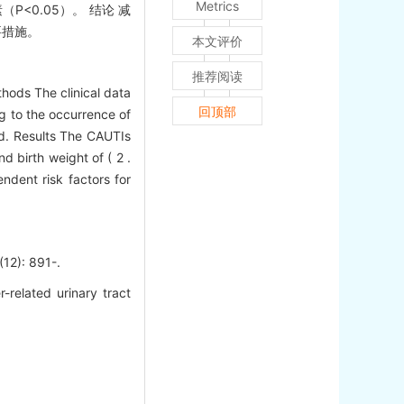
Metrics
<0.05）。 结论 减
要措施。
本文评价
推荐阅读
thods The clinical data
回顶部
g to the occurrence of
d. Results The CAUTIs
 birth weight of ( 2 .
ndent risk factors for
: 891-.
-related urinary tract