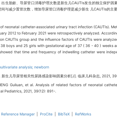
、出生胎龄、导尿管口消毒护理次数是新生儿CAUTIs发生的独立保护因素（P
间与减少置管次数，增加导尿管口消毒护理是减少新生 儿CAUTIs的主
 of neonatal catheter-associated urinary tract infection (CAUTIs). Me
nuary 2012 to February 2021 were retrospectively analyzed. Accordin
on CAUTIs group and the influence factors of CAUTIs were analyze
8 boys and 25 girls with gestational age of 37 ( 36 - 40 ) weeks and
s showed that time and frequency of indwelling catheter were indepe
multivariate analysis; newborn
儿导尿管相关性尿路感染影响因素分析[J]. 临床儿科杂志, 2021, 39(12)
G Guiluan, et al. Analysis of related factors of neonatal catheter
ical Pediatrics, 2021, 39(12): 891-.
Reference Manager
|
ProCite
|
BibTeX
|
RefWorks