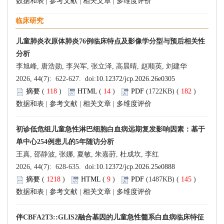
数据和表
|
参考文献
|
相关文章
|
多维度评价
临床研究
儿童肺炎衣原体肺炎76例临床特点及影像学分型与预后相关性
分析
李旭峰, 唐浩勋, 李兴军, 张立泽, 高晨晴, 赵顺英, 刘建华
2026, 44(7): 622-627. doi:
10.12372/jcp.2026.26e0305
摘要
(
118
)
HTML
(
14
)
PDF
(1722KB) (
182
)
数据和表
|
参考文献
|
相关文章
|
多维度评价
初诊低危组儿童急性淋巴细胞白血病远期复发影响因素：基于
单中心254例患儿的5年随访分析
王真, 邵静波, 张娜, 夏敏, 朱嘉莳, 杜成坎, 李红
2026, 44(7): 628-635. doi:
10.12372/jcp.2026.25e0888
摘要
(
1218
)
HTML
(
9
)
PDF
(1487KB) (
145
)
数据和表
|
参考文献
|
相关文章
|
多维度评价
伴CBFA2T3::GLIS2融合基因的儿童急性髓系白血病临床特征