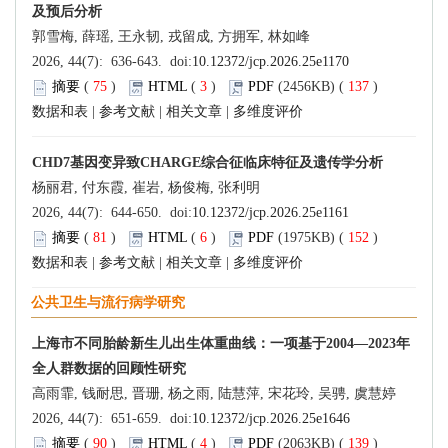
及预后分析
郭雪梅, 薛瑶, 王永韧, 戎留成, 方拥军, 林如峰
2026, 44(7): 636-643. doi:
10.12372/jcp.2026.25e1170
摘要
(
75
)
HTML
(
3
)
PDF
(2456KB) (
137
)
数据和表
|
参考文献
|
相关文章
|
多维度评价
CHD7基因变异致CHARGE综合征临床特征及遗传学分析
杨丽君, 付东霞, 崔岩, 杨俊梅, 张利明
2026, 44(7): 644-650. doi:
10.12372/jcp.2026.25e1161
摘要
(
81
)
HTML
(
6
)
PDF
(1975KB) (
152
)
数据和表
|
参考文献
|
相关文章
|
多维度评价
公共卫生与流行病学研究
上海市不同胎龄新生儿出生体重曲线：一项基于2004—2023年
全人群数据的回顾性研究
高雨霏, 钱耐思, 晋珊, 杨之雨, 陆慧萍, 宋花玲, 吴骋, 虞慧婷
2026, 44(7): 651-659. doi:
10.12372/jcp.2026.25e1646
摘要
(
90
)
HTML
(
4
)
PDF
(2063KB) (
139
)