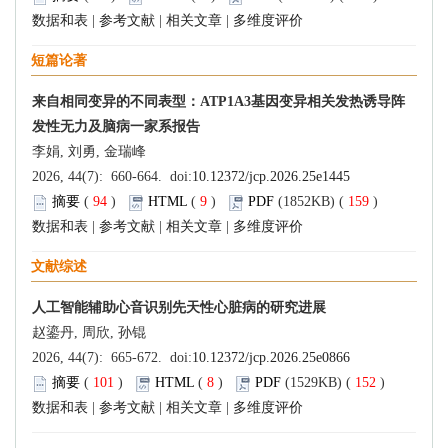
数据和表
|
参考文献
|
相关文章
|
多维度评价
短篇论著
来自相同变异的不同表型：ATP1A3基因变异相关发热诱导阵
发性无力及脑病一家系报告
李娟, 刘勇, 金瑞峰
2026, 44(7): 660-664. doi:
10.12372/jcp.2026.25e1445
摘要
(
94
)
HTML
(
9
)
PDF
(1852KB) (
159
)
数据和表
|
参考文献
|
相关文章
|
多维度评价
文献综述
人工智能辅助心音识别先天性心脏病的研究进展
赵鎏丹, 周欣, 孙锟
2026, 44(7): 665-672. doi:
10.12372/jcp.2026.25e0866
摘要
(
101
)
HTML
(
8
)
PDF
(1529KB) (
152
)
数据和表
|
参考文献
|
相关文章
|
多维度评价