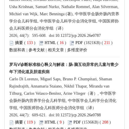
Usha Krishnan, Samuel Nurko, Nathalie Rommel, Alan Silverman,
Michiel van Wijk, Marc Benninga (著), 中华医学会肠外肠内营养
学分会儿科学组, 中华医学会儿科学分会消化学组, 中国医师协
会儿科医师分会消化学组（译）
2026, 44(7): 595-608. doi:
10.12372/jcp.2026.26e0787
摘要
(
133
)
HTML
(
16
)
PDF
(1821KB) (
211
)
数据和表
|
参考文献
|
相关文章
|
多维度评价
罗马Ⅴ诊断标准核心释义与解读：肠-脑互动异常的儿童与青少
年下消化道及胆道疾病
Carlo Di Lorenzo, Miguel Saps, Bruno P. Chumpitazi, Shaman
Rajindrajith, Annamaria Staiano, Nikhil Thapar, Miranda van
Tilburg, Carlos Velasco-Benítez, Arine Vlieger（著）, 中华医学
会肠外肠内营养学分会儿科学组, 中华医学会儿科学分会消化
学组, 中国医师协会儿科医师分会消化学组（译）
2026, 44(7): 609-621. doi:
10.12372/jcp.2026.26e0788
摘要
(
119
)
HTML
(
9
)
PDF
(1536KB) (
208
)