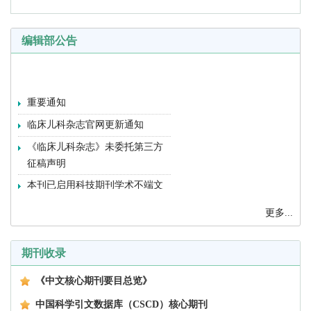
编辑部公告
重要通知
临床儿科杂志官网更新通知
《临床儿科杂志》未委托第三方
征稿声明
本刊已启用科技期刊学术不端文
献检测系统
更多...
中国科学引文数据库来源期刊(中
科院)
期刊收录
中文核心期刊(北京大学图书馆)
中国科技核心期刊(中信所)
《中文核心期刊要目总览》
中国科技论文统计源期刊
中国科学引文数据库（CSCD）核心期刊