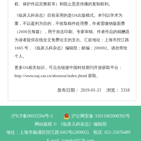
权、保护作品完整权等）和阻止恶意传播的复制权利。
《临床儿科杂志》目前采用的是OA出版模式。
本刊以学术为
重，不以盈利为目的，不收取稿件处理费，作者需缴纳版面费
（2600元每篇），用于杂志印刷、专家审稿、作者作品的稿酬及
为读者提供在线全文免费论文的支出。汇款地址：上海市控江路
1665 号，《临床儿科杂志》编辑部；邮编：200092。请勿寄给
个人。
更多OA相关知识，可点击链接中国科技期刊开放获取平台：
http://www.oaj.cas.cn/aboutoa/index.jhtml
获取。
发布日期： 2019-01-21 浏览： 5318
沪ICP备06032584号-5
沪公网安备 31011002000392号
网站版权 © 《临床儿科杂志》编辑部
地址：上海市杨浦区控江路1665号(200092) 电话: 021-25076489
E-mail: jcperke@126.com