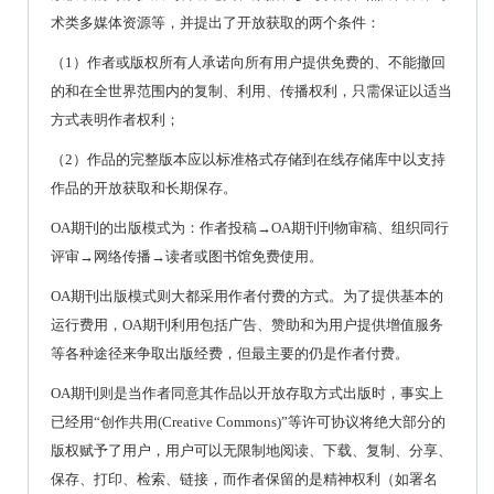
术类多媒体资源等，并提出了开放获取的两个条件：
（
1
）作者或版权所有人承诺向所有用户提供免费的、不能撤回
的和在全世界范围内的复制、利用、传播权利，只需保证以适当
方式表明作者权利；
（
2
）作品的完整版本应以标准格式存储到在线存储库中以支持
作品的开放获取和长期保存。
OA
期刊的出版模式为：作者投稿
→OA
期刊刊物审稿、组织同行
评审
→
网络传播
→
读者或图书馆免费使用。
OA
期刊出版模式则大都采用作者付费的方式。为了提供基本的
运行费用，
OA
期刊利用包括广告、赞助和为用户提供增值服务
等各种途径来争取出版经费，但最主要的仍是作者付费。
OA
期刊则是当作者同意其作品以开放存取方式出版时，事实上
已经用
“
创作共用
(Creative Commons)”
等许可协议将绝大部分的
版权赋予了用户，用户可以无限制地阅读、下载、复制、分享、
保存、打印、检索、链接，而作者保留的是精神权利（如署名