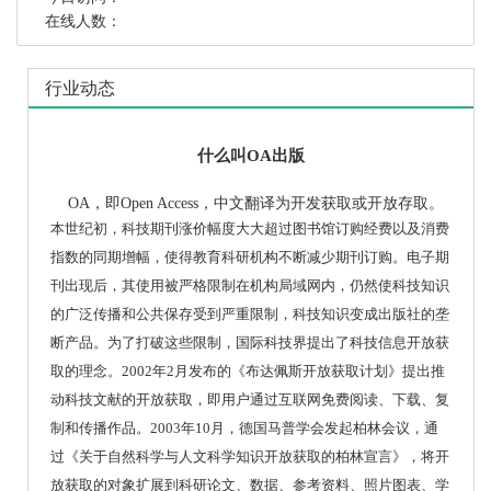
在线人数：
行业动态
什么叫OA出版
OA，即Open Access，中文翻译为开发获取或开放存取。
本世纪初，科技期刊涨价幅度大大超过图书馆订购经费以及消费
指数的同期增幅，使得教育科研机构不断减少期刊订购。电子期
刊出现后，其使用被严格限制在机构局域网内，仍然使科技知识
的广泛传播和公共保存受到严重限制，科技知识变成出版社的垄
断产品。
为了打破这些限制，国际科技界提出了科技信息开放获
取的理念。
2002
年
2
月发布的《布达佩斯开放获取计划》提出推
动科技文献的开放获取，即用户通过互联网免费阅读、下载、复
制和传播作品。
2003
年
10
月，德国马普学会发起柏林会议，通
过《关于自然科学与人文科学知识开放获取的柏林宣言》，将开
放获取的对象扩展到科研论文、数据、参考资料、照片图表、学