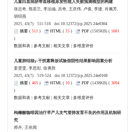
儿童白血病脐带血移植原发性植入失败预测模型的构建
张志奇, 熊若兰, 李泊涵, 吉奇, 王庆伟, 卢俊, 李捷, 肖佩芳,
胡绍燕
2025, 43(7): 511-518. doi:
10.12372/jcp.2025.24e0304
摘要
(
511
)
HTML
(
15
)
PDF
(1505KB) (
1681
)
数据和表
|
参考文献
|
相关文章
|
多维度评价
儿童肺结核γ-干扰素释放试验假阴性结果影响因素分析
姜雯雯, 李思彤, 徐勇胜
2025, 43(7): 519-524. doi:
10.12372/jcp.2025.24e0168
摘要
(
465
)
HTML
(
10
)
PDF
(1438KB) (
3094
)
数据和表
|
参考文献
|
相关文章
|
多维度评价
枸橼酸咖啡因治疗早产儿支气管肺发育不良的作用及机制研
究
师卉, 王依闻