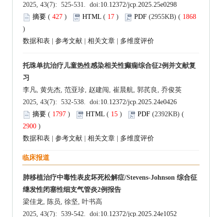
2025, 43(7): 525-531. doi:
10.12372/jcp.2025.25e0298
摘要
(
427
)
HTML
(
17
)
PDF
(2955KB) (
1868
)
数据和表
|
参考文献
|
相关文章
|
多维度评价
托珠单抗治疗儿童热性感染相关性癫痫综合征2例并文献复
习
李凡, 黄先杰, 范亚珍, 赵建闯, 崔晨航, 郭芪良, 乔俊英
2025, 43(7): 532-538. doi:
10.12372/jcp.2025.24e0426
摘要
(
1797
)
HTML
(
15
)
PDF
(2392KB) (
2900
)
数据和表
|
参考文献
|
相关文章
|
多维度评价
临床报道
肺移植治疗中毒性表皮坏死松解症/Stevens-Johnson 综合征
继发性闭塞性细支气管炎2例报告
梁佳龙, 陈员, 徐坚, 叶书高
2025, 43(7): 539-542. doi:
10.12372/jcp.2025.24e1052