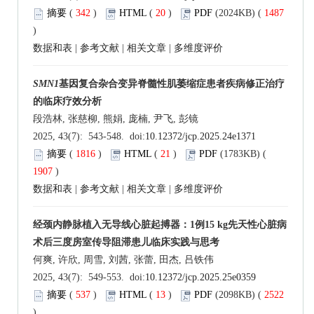
摘要
(
342
)
HTML
(
20
)
PDF
(2024KB) (
1487
)
数据和表
|
参考文献
|
相关文章
|
多维度评价
SMN1
基因复合杂合变异脊髓性肌萎缩症患者疾病修正治疗
的临床疗效分析
段浩林, 张慈柳, 熊娟, 庞楠, 尹飞, 彭镜
2025, 43(7): 543-548. doi:
10.12372/jcp.2025.24e1371
摘要
(
1816
)
HTML
(
21
)
PDF
(1783KB) (
1907
)
数据和表
|
参考文献
|
相关文章
|
多维度评价
经颈内静脉植入无导线心脏起搏器：1例15 kg先天性心脏病
术后三度房室传导阻滞患儿临床实践与思考
何爽, 许欣, 周雪, 刘茜, 张蕾, 田杰, 吕铁伟
2025, 43(7): 549-553. doi:
10.12372/jcp.2025.25e0359
摘要
(
537
)
HTML
(
13
)
PDF
(2098KB) (
2522
)