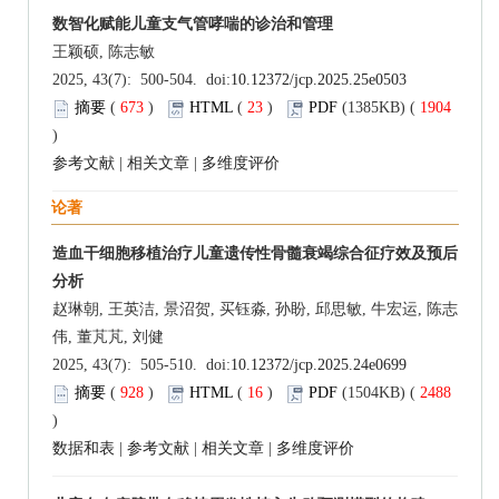
数智化赋能儿童支气管哮喘的诊治和管理
王颖硕, 陈志敏
2025, 43(7): 500-504. doi:
10.12372/jcp.2025.25e0503
摘要
(
673
)
HTML
(
23
)
PDF
(1385KB) (
1904
)
参考文献
|
相关文章
|
多维度评价
论著
造血干细胞移植治疗儿童遗传性骨髓衰竭综合征疗效及预后
分析
赵琳朝, 王英洁, 景沼贺, 买钰淼, 孙盼, 邱思敏, 牛宏运, 陈志
伟, 董芃芃, 刘健
2025, 43(7): 505-510. doi:
10.12372/jcp.2025.24e0699
摘要
(
928
)
HTML
(
16
)
PDF
(1504KB) (
2488
)
数据和表
|
参考文献
|
相关文章
|
多维度评价