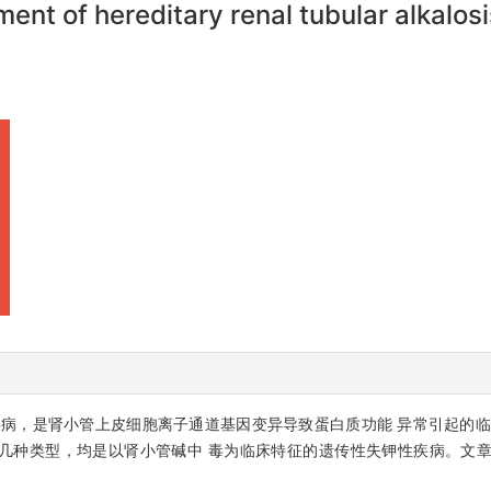
ent of hereditary renal tubular alkalosi
，是肾小管上皮细胞离子通道基因变异导致蛋白质功能 异常引起的临床综合
中较常见的几种类型，均是以肾小管碱中 毒为临床特征的遗传性失钾性疾病。