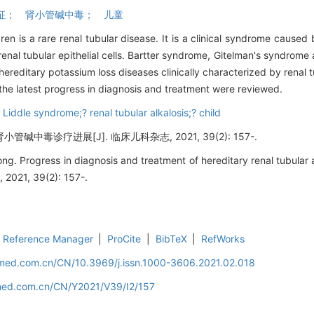
dle综合征； 肾小管碱中毒； 儿童
ldren is a rare renal tubular disease. It is a clinical syndrome caused
 renal tubular epithelial cells. Bartter syndrome, Gitelman's syndrom
editary potassium loss diseases clinically characterized by renal tub
 the latest progress in diagnosis and treatment were reviewed.
iddle syndrome;? renal tubular alkalosis;? child
中毒诊疗进展[J]. 临床儿科杂志, 2021, 39(2): 157-.
 Progress in diagnosis and treatment of hereditary renal tubular alk
s, 2021, 39(2): 157-.
Reference Manager
|
ProCite
|
BibTeX
|
RefWorks
uamed.com.cn/CN/10.3969/j.issn.1000-3606.2021.02.018
amed.com.cn/CN/Y2021/V39/I2/157