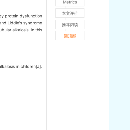
Metrics
本文评价
 by protein dysfunction
e and Liddle's syndrome
推荐阅读
ular alkalosis. In this
回顶部
alosis in children[J].