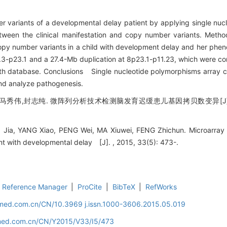
 variants of a developmental delay patient by applying single nuc
etween the clinical manifestation and copy number variants. Meth
y number variants in a child with development delay and her phen
.3-p23.1 and a 27.4-Mb duplication at 8p23.1-p11.23, which were c
th database. Conclusions Single nucleotide polymorphisms array c
nd analyze pathogenesis.
,马秀伟,封志纯. 微阵列分析技术检测脑发育迟缓患儿基因拷贝数变异[J]. 
ia, YANG Xiao, PENG Wei, MA Xiuwei, FENG Zhichun. Microarray d
ent with developmental delay [J]. , 2015, 33(5): 473-.
Reference Manager
|
ProCite
|
BibTeX
|
RefWorks
uamed.com.cn/CN/10.3969 j.issn.1000-3606.2015.05.019
amed.com.cn/CN/Y2015/V33/I5/473