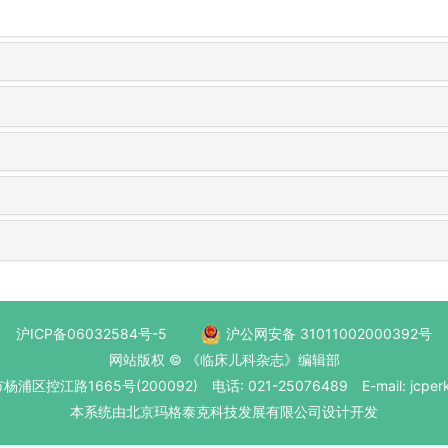
沪ICP备06032584号-5
沪公网安备 31011002000392号
网站版权 © 《临床儿科杂志》编辑部
区控江路1665号(200092) 电话: 021-25076489 E-mail: jcperk
本系统
由北京玛格泰克科技发展有限公司
设计开发