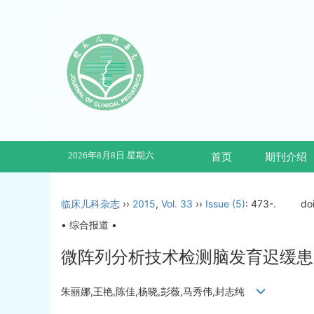
2026年8月8日 星期六
首页
期刊介绍
临床儿科杂志
››
2015
,
Vol. 33
››
Issue (5)
: 473-.
do
• 综合报道 •
微阵列分析技术检测脑发育迟缓患
朱丽娜,王艳,陈佳,杨晓,彭薇,马秀伟,封志纯