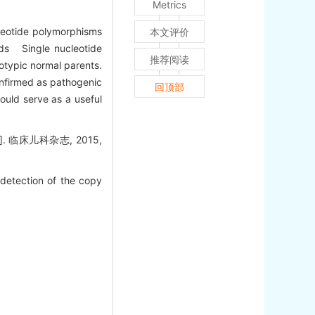
Metrics
leotide polymorphisms
本文评价
ods Single nucleotide
推荐阅读
otypic normal parents.
onfirmed as pathogenic
回顶部
ould serve as a useful
临床儿科杂志, 2015,
etection of the copy