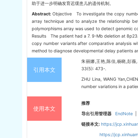
助于进一步明确发育迟缓患儿的遗传机制。
Abstract:
Objective To investigate the copy number
array technique and to analyze the relationship b
polymorphisms array was used to detect genomic cop
Results The patient had a 7. 9-Mb deletion at 8p23
copy number variants after comparative analysis wi
method to diagnose developmental delay patients a
朱丽娜,王艳,陈佳,杨晓,彭薇
33(5): 473-.
引用本文
ZHU Lina, WANG Yan,CHEN J
number variations in a pati
推荐
使用本文
导出引用管理器
EndNote
|
链接本文:
https://jcp.xinh
https://jcp.xinhu