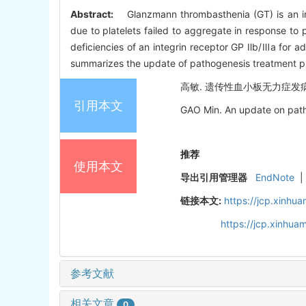
Abstract:
Glanzmann thrombasthenia (GT) is an inh
due to platelets failed to aggregate in response to p
deficiencies of an integrin receptor GP Ⅱb/Ⅲa for ad
summarizes the update of pathogenesis treatment p
高敏. 遗传性血小板无力症发病机制及
引用本文
GAO Min. An update on path
推荐
使用本文
导出引用管理器
EndNote
|
链接本文:
https://jcp.xinh
https://jcp.xinhu
参考文献
相关文章
0