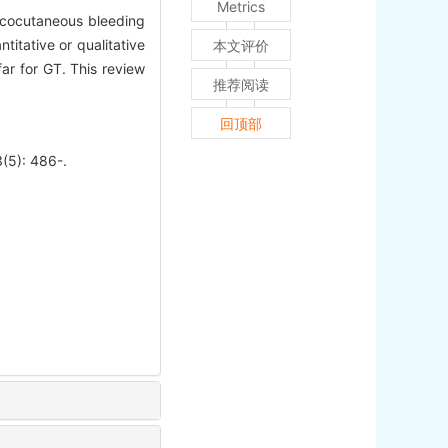
Metrics
ucocutaneous bleeding
titative or qualitative
本文评价
far for GT. This review
推荐阅读
回顶部
(5): 486-.