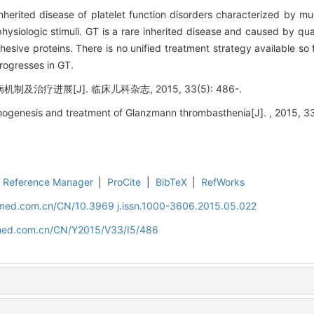
erited disease of platelet function disorders characterized by m
hysiologic stimuli. GT is a rare inherited disease and caused by quan
hesive proteins. There is no unified treatment strategy available so 
rogresses in GT.
治疗进展[J]. 临床儿科杂志, 2015, 33(5): 486-.
ogenesis and treatment of Glanzmann thrombasthenia[J]. , 2015, 33
Reference Manager
|
ProCite
|
BibTeX
|
RefWorks
uamed.com.cn/CN/10.3969 j.issn.1000-3606.2015.05.022
amed.com.cn/CN/Y2015/V33/I5/486