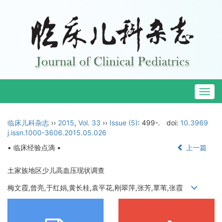
Togg
navig
临床儿科杂志
››
2015
,
Vol. 33
››
Issue (5)
: 499-.
doi:
10.3969
j.issn.1000-3606.2015.05.026
• 临床经验点滴 •
上一篇
土家族地区少儿高血压现状调查
梅文霞,曾亮,于红娟,黄长桂,袁平花,刚翠萍,张芳,覃苇,张霞