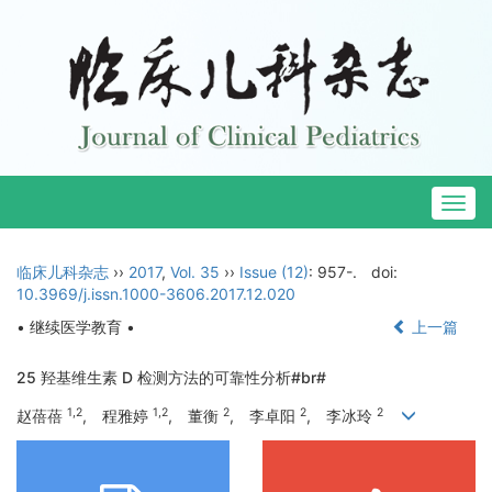
Togg
navig
临床儿科杂志
››
2017
,
Vol. 35
››
Issue (12)
: 957-.
doi:
10.3969/j.issn.1000-3606.2017.12.020
• 继续医学教育 •
上一篇
25 羟基维生素 D 检测方法的可靠性分析#br#
1,2
1,2
2
2
2
赵蓓蓓
, 程雅婷
, 董衡
, 李卓阳
, 李冰玲