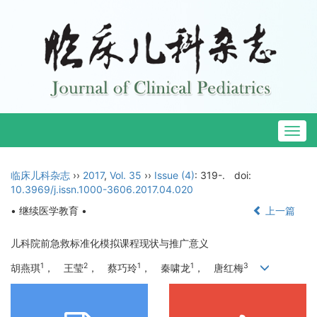
Togg
navig
临床儿科杂志
››
2017
,
Vol. 35
››
Issue (4)
: 319-.
doi:
10.3969/j.issn.1000-3606.2017.04.020
• 继续医学教育 •
上一篇
儿科院前急救标准化模拟课程现状与推广意义
1
2
1
1
3
胡燕琪
， 王莹
， 蔡巧玲
， 秦啸龙
， 唐红梅