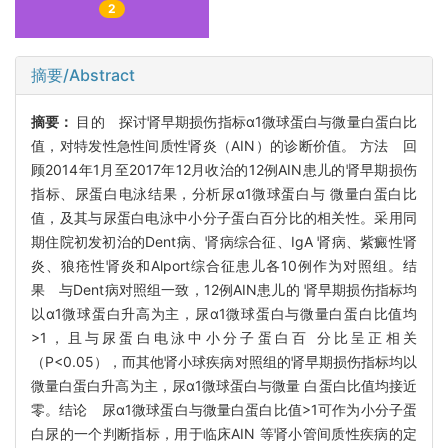
2
摘要/Abstract
摘要：
目的 探讨肾早期损伤指标α1微球蛋白与微量白蛋白比
值，对特发性急性间质性肾炎（AIN）的诊断价值。 方法 回
顾2014年1月至2017年12月收治的12例AIN患儿的肾早期损伤
指标、尿蛋白电泳结果，分析尿α1微球蛋白与 微量白蛋白比
值，及其与尿蛋白电泳中小分子蛋白百分比的相关性。采用同
期住院初发初治的Dent病、肾病综合征、IgA 肾病、紫癜性肾
炎、狼疮性肾炎和Alport综合征患儿各10例作为对照组。结
果 与Dent病对照组一致，12例AIN患儿的 肾早期损伤指标均
以α1微球蛋白升高为主，尿α1微球蛋白与微量白蛋白比值均
>1，且与尿蛋白电泳中小分子蛋白百 分比呈正相关
（P<0.05），而其他肾小球疾病对照组的肾早期损伤指标均以
微量白蛋白升高为主，尿α1微球蛋白与微量 白蛋白比值均接近
零。结论 尿α1微球蛋白与微量白蛋白比值>1可作为小分子蛋
白尿的一个判断指标，用于临床AIN 等肾小管间质性疾病的定