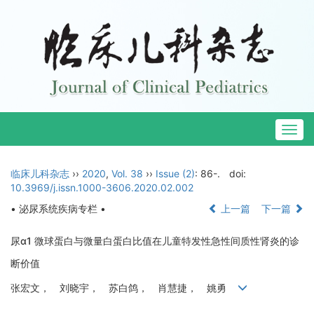
Togg
navig
临床儿科杂志
››
2020
,
Vol. 38
››
Issue (2)
: 86-.
doi:
10.3969/j.issn.1000-3606.2020.02.002
• 泌尿系统疾病专栏 •
上一篇
下一篇
尿α1 微球蛋白与微量白蛋白比值在儿童特发性急性间质性肾炎的诊
断价值
张宏文， 刘晓宇， 苏白鸽， 肖慧捷， 姚勇