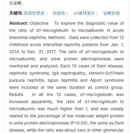
位诊断。
关键词:
间质性肾炎； 特发性； α1微球蛋白； 诊断价值
Abstract:
Objective To explore the diagnostic value of
the ratio of α1-microglobulin to microalbumin in acute
interstitial nephritis. Methods Data were collected from 12
childhood acute interstitial nephritis patients from Jan. 1,
2014 to Dec. 31, 2017. The ratio of α1-microglobulin to
microalbumin, and urine protein electrophoresis were
monitored and analyzed. Each 10 cases of Dent disease,
nephrotic syndrome, IgA nephropathy, Henoch-Sch?nlein
purpura nephritis, lupus nephritis and Alport syndrome
were included at the same duration as control group.
Results In all the 12 cases, α1-microglobulin was
increased apparently, the ratio of α1-microglobulin to
microalbumin was much higher than 1, and was closely
related to the percentage of low molecular weight protein
in urine protein electrophoresis (P<0.05), the same as Dent
disease, while the ratio was about zero in other glomerular