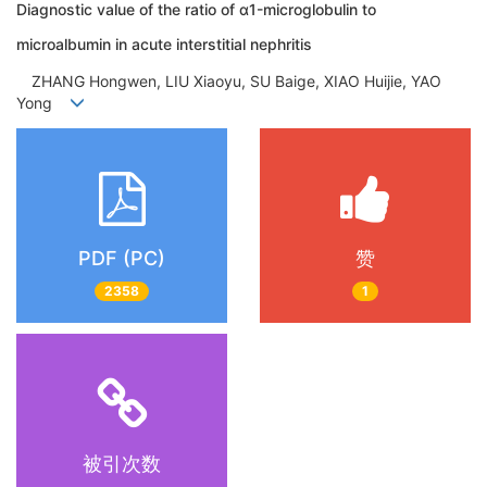
Diagnostic value of the ratio of α1-microglobulin to
microalbumin in acute interstitial nephritis
ZHANG Hongwen, LIU Xiaoyu, SU Baige, XIAO Huijie, YAO
Yong
PDF (PC)
赞
2358
1
被引次数