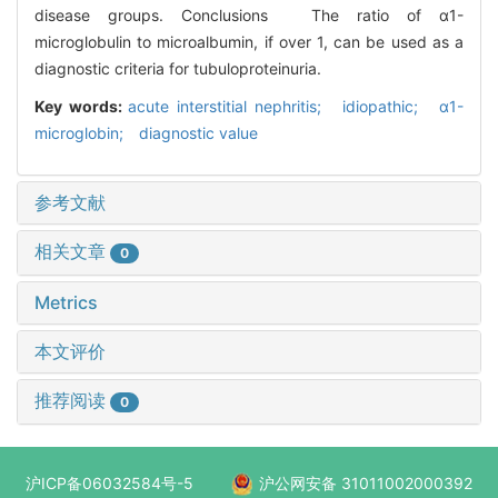
disease groups. Conclusions The ratio of α1-
microglobulin to microalbumin, if over 1, can be used as a
diagnostic criteria for tubuloproteinuria.
Key words:
acute interstitial nephritis; idiopathic; α1-
microglobin; diagnostic value
参考文献
相关文章
0
Metrics
本文评价
推荐阅读
0
沪ICP备06032584号-5
沪公网安备 31011002000392