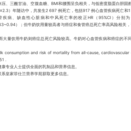
压、三酰甘油、空腹血糖、BMI和腰围呈负相关，与低密度脂蛋白胆固
±2.3）年随访中，共发生2 697 例死亡，包括917 例心血管疾病死亡和1
缺血性心脏病和中风死亡率的校正HR（95%CI）分别为0.92（
和0.77（0.63~0.94）；但牛奶饮用量较高者与癌症和食管癌总死亡率高风险相关
而大量饮用牛奶则癌症总死亡风险较高。牛奶对心血管疾病和癌症的不
nsumption and risk of mortality from all-cause, cardiovascular 
51 .
健康专业人士提供全面的乳制品和营养信息。
联系皇家菲仕兰营养学苑获取更多信息。