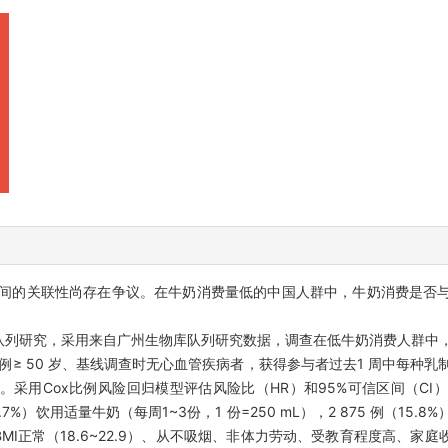
间的关联性尚存在争议。在牛奶消费量低的中国人群中，牛奶消费是否
队列研究，采用来自广州生物库队列研究数据，调查在低牛奶消费人群中
 例≥ 50 岁、基线调查时无心血管疾病者，获得参与者过去1 周中每种
用Cox比例风险回归模型评估风险比（HR）和95%可信区间（CI）。
14.7%）饮用适量牛奶（每周1~3份，1 份=250 mL），2 875 例（15
I正常（18.6~22.9）、从不吸烟、非体力劳动、受教育程度高、家庭收入