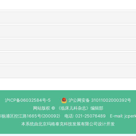
沪ICP备06032584号-5
沪公网安备 31011002000392号
网站版权 © 《临床儿科杂志》编辑部
区控江路1665号(200092) 电话: 021-25076489 E-mail: jcperk
本系统
由北京玛格泰克科技发展有限公司
设计开发