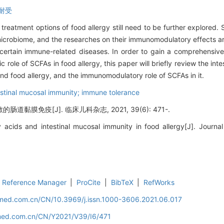
耐受
treatment options of food allergy still need to be further explored. 
 microbiome, and the researches on their immunomodulatory effects ar
 certain immune-related diseases. In order to gain a comprehensiv
 role of SCFAs in food allergy, this paper will briefly review the in
nd food allergy, and the immunomodulatory role of SCFAs in it.
ntestinal mucosal immunity; immune tolerance
黏膜免疫[J]. 临床儿科杂志, 2021, 39(6): 471-.
y acids and intestinal mucosal immunity in food allergy[J]. Journal 
Reference Manager
|
ProCite
|
BibTeX
|
RefWorks
uamed.com.cn/CN/10.3969/j.issn.1000-3606.2021.06.017
amed.com.cn/CN/Y2021/V39/I6/471