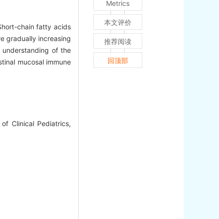
Metrics
本文评价
Short-chain fatty acids
e gradually increasing
推荐阅读
e understanding of the
回顶部
testinal mucosal immune
of Clinical Pediatrics,