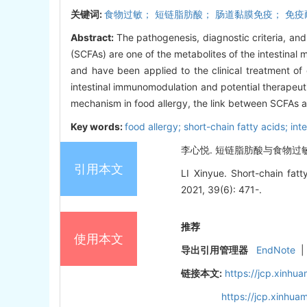
关键词:
食物过敏； 短链脂肪酸； 肠道黏膜免疫； 免疫
Abstract:
The pathogenesis, diagnostic criteria, and 
(SCFAs) are one of the metabolites of the intestinal
and have been applied to the clinical treatment of
intestinal immunomodulation and potential therapeutic
mechanism in food allergy, the link between SCFAs a
Key words:
food allergy; short-chain fatty acids; i
李心悦. 短链脂肪酸与食物过敏的肠道
引用本文
LI Xinyue. Short-chain fatt
2021, 39(6): 471-.
推荐
使用本文
导出引用管理器
EndNote
|
链接本文:
https://jcp.xinh
https://jcp.xinhu