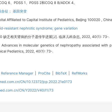
、PDSS 1、PDSS 2和COQ 8 B/ADCK 4。
综合征； 基因突变
l Affiliated to Capital Institute of Pediatrics, Beijing 100020 , Chin
d-resistant nephrotic syndrome; gene variation
缺乏相关肾病的分子遗传学进展[J]. 临床儿科杂志, 2022, 40(1): 73-.
Advances in molecular genetics of nephropathy associated with 
nical Pediatrics, 2022, 40(1): 73-.
Reference Manager
|
ProCite
|
BibTeX
|
RefWorks
uamed.com.cn/CN/10.12372/jcp.2022.21e0173
amed.com.cn/CN/Y2022/V40/I1/73