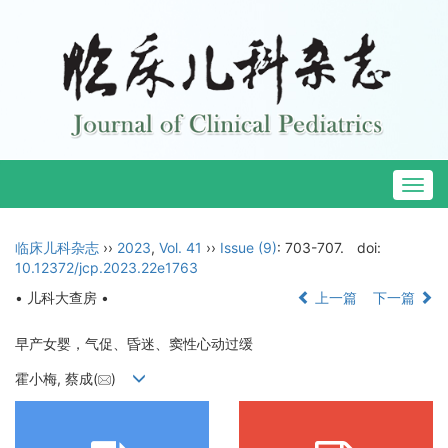
Togg
navig
临床儿科杂志
››
2023
,
Vol. 41
››
Issue (9)
: 703-707.
doi:
10.12372/jcp.2023.22e1763
• 儿科大查房 •
上一篇
下一篇
早产女婴，气促、昏迷、窦性心动过缓
霍小梅, 蔡成(
)