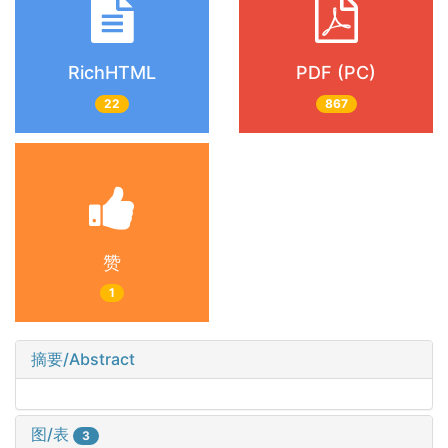
RichHTML
PDF (PC)
22
867
赞
1
摘要/Abstract
图/表
3