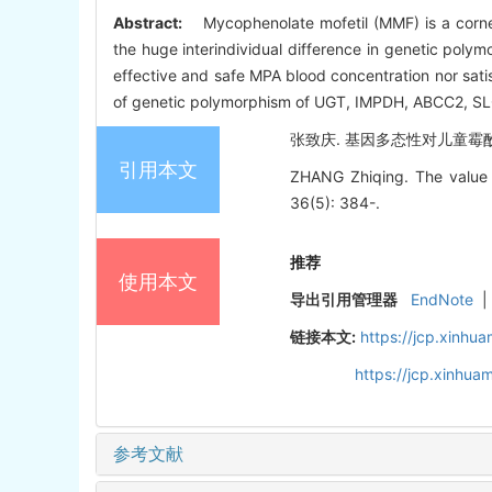
Abstract:
Mycophenolate mofetil (MMF) is a corner
the huge interindividual difference in genetic poly
effective and safe MPA blood concentration nor satisf
of genetic polymorphism of UGT, IMPDH, ABCC2, SLCO i
张致庆. 基因多态性对儿童霉酚酸酯个
引用本文
ZHANG Zhiqing. The value o
36(5): 384-.
推荐
使用本文
导出引用管理器
EndNote
|
链接本文:
https://jcp.xinh
https://jcp.xinhu
参考文献