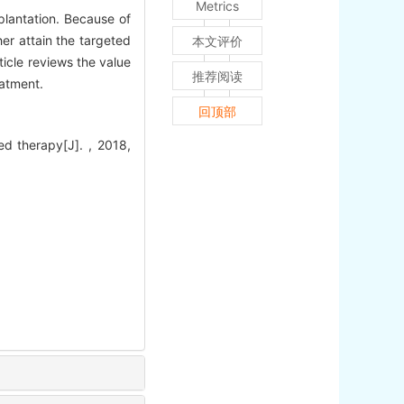
Metrics
lantation. Because of
er attain the targeted
本文评价
ticle reviews the value
推荐阅读
eatment.
回顶部
d therapy[J]. , 2018,