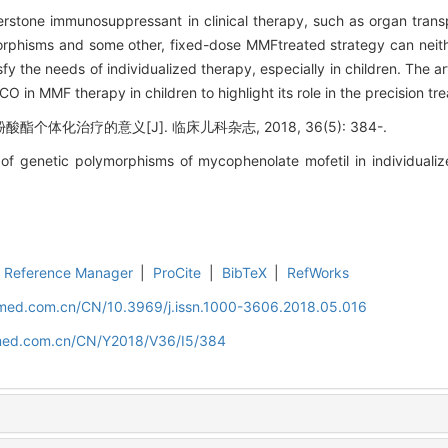
stone immunosuppressant in clinical therapy, such as organ transp
morphisms and some other, fixed-dose MMFtreated strategy can neith
y the needs of individualized therapy, especially in children. The ar
n MMF therapy in children to highlight its role in the precision tr
体化治疗的意义[J]. 临床儿科杂志, 2018, 36(5): 384-.
f genetic polymorphisms of mycophenolate mofetil in individualize
Reference Manager
|
ProCite
|
BibTeX
|
RefWorks
uamed.com.cn/CN/10.3969/j.issn.1000-3606.2018.05.016
amed.com.cn/CN/Y2018/V36/I5/384