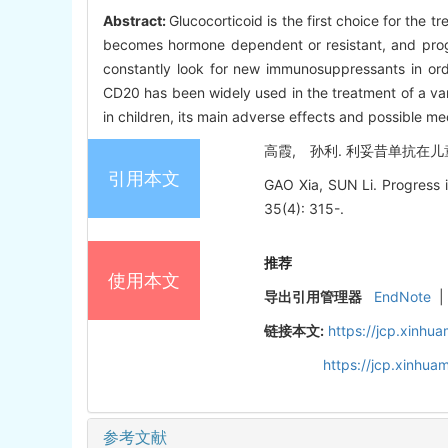
Abstract:
Glucocorticoid is the first choice for the
becomes hormone dependent or resistant, and progre
constantly look for new immunosuppressants in orde
CD20 has been widely used in the treatment of a var
in children, its main adverse effects and possible me
高霞, 孙利. 利妥昔单抗在儿童难治
引用本文
GAO Xia, SUN Li. Progress in
35(4): 315-.
推荐
使用本文
导出引用管理器
EndNote
|
链接本文:
https://jcp.xinh
https://jcp.xinhu
参考文献