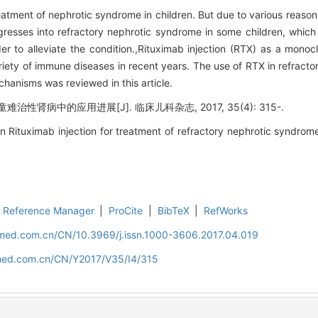
 treatment of nephrotic syndrome in children. But due to various reas
sses into refractory nephrotic syndrome in some children, which f
r to alleviate the condition.,Rituximab injection (RTX) as a monoc
iety of immune diseases in recent years. The use of RTX in refract
chanisms was reviewed in this article.
性肾病中的应用进展[J]. 临床儿科杂志, 2017, 35(4): 315-.
 Rituximab injection for treatment of refractory nephrotic syndrome 
Reference Manager
|
ProCite
|
BibTeX
|
RefWorks
uamed.com.cn/CN/10.3969/j.issn.1000-3606.2017.04.019
amed.com.cn/CN/Y2017/V35/I4/315