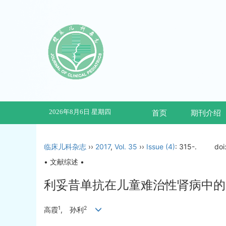
2026年8月6日 星期四
首页
期刊介绍
临床儿科杂志
››
2017
,
Vol. 35
››
Issue (4)
: 315-.
doi
• 文献综述 •
利妥昔单抗在儿童难治性肾病中的
1
2
高霞
, 孙利