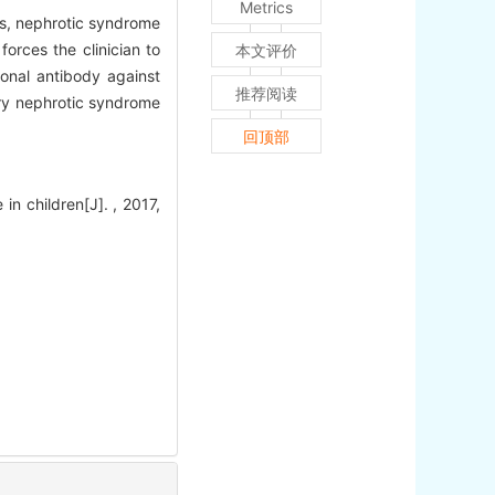
Metrics
ons, nephrotic syndrome
orces the clinician to
本文评价
lonal antibody against
推荐阅读
ory nephrotic syndrome
回顶部
in children[J]. , 2017,