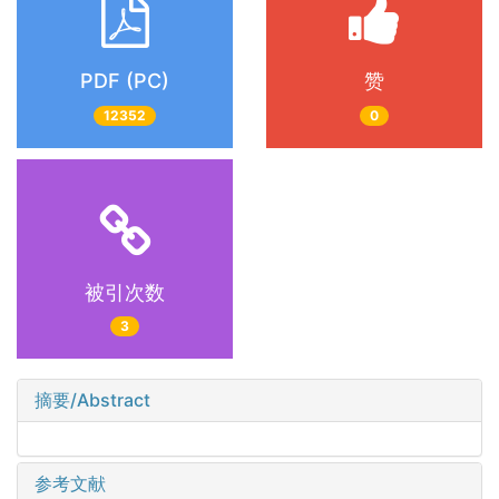
PDF (PC)
赞
12352
0
被引次数
3
摘要/Abstract
参考文献