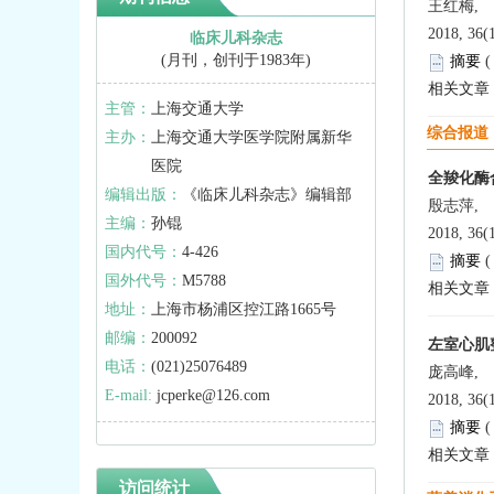
王红梅,
2018, 36(
临床儿科杂志
(月刊，创刊于1983年)
摘要
相关文章
主管：
上海交通大学
综合报道
主办：
上海交通大学医学院附属新华
医院
全羧化酶
编辑出版：
《临床儿科杂志》编辑部
殷志萍,
主编：
孙锟
2018, 36(
国内代号：
4-426
摘要
国外代号：
M5788
相关文章
地址：
上海市杨浦区控江路1665号
邮编：
200092
左室心肌
电话：
(021)25076489
庞高峰, 
E-mail:
jcperke@126.com
2018, 36(
摘要
相关文章
访问统计