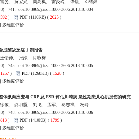
 雷旻, 黄宝兴, 周高枫, 雷炎玲, 谭锟, 邓继岿
10): 741. doi:
10.3969/j.issn.1000-3606.2018.10.004
(
592
)
PDF
(1110KB) (
2025
)
|
多维度评价
合成酶缺乏症 1 例报告
 王怡仲, 张婷, 肖咏梅
10): 745. doi:
10.3969/j.issn.1000-3606.2018.10.005
(
1257
)
PDF
(1268KB) (
1528
)
|
多维度评价
整体纵向应变与 CRP 及 ESR 评估川崎病 急性期患儿心肌损伤的研究
徐敏, 龚明霞, 刘飞, 孟军, 葛志祥, 杨玲
10): 748. doi:
10.3969/j.issn.1000-3606.2018.10.006
(
813
)
PDF
(1410KB) (
1799
)
|
多维度评价