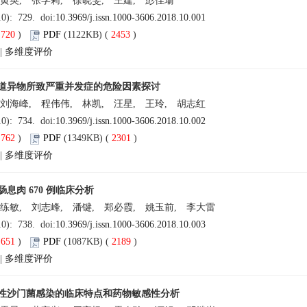
 黄英, 张学莉, 徐晓雯, 王建, 彭佳瑜
10): 729. doi:
10.3969/j.issn.1000-3606.2018.10.001
(
720
)
PDF
(1122KB) (
2453
)
|
多维度评价
道异物所致严重并发症的危险因素探讨
 刘海峰, 程伟伟, 林凯, 汪星, 王玲, 胡志红
10): 734. doi:
10.3969/j.issn.1000-3606.2018.10.002
(
762
)
PDF
(1349KB) (
2301
)
|
多维度评价
息肉 670 例临床分析
 练敏, 刘志峰, 潘键, 郑必霞, 姚玉前, 李大雷
10): 738. doi:
10.3969/j.issn.1000-3606.2018.10.003
(
651
)
PDF
(1087KB) (
2189
)
|
多维度评价
性沙门菌感染的临床特点和药物敏感性分析