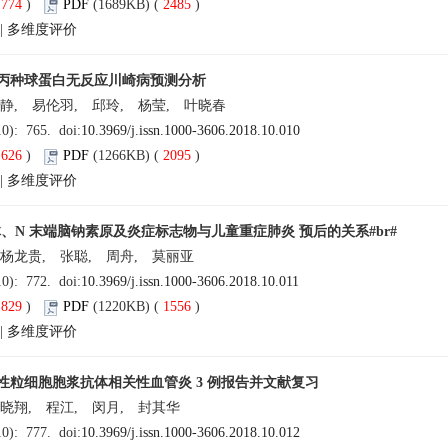
(
774
)
PDF
(1689KB) (
2485
)
|
多维度评价
丙种球蛋白无反应川崎病预测分析
静, 易伦羽, 邱玲, 杨莹, 叶晓春
10): 765. doi:
10.3969/j.issn.1000-3606.2018.10.010
(
626
)
PDF
(1266KB) (
2095
)
|
多维度评价
聚体、N 末端脑钠素原及炎症标志物与儿童重症肺炎 预后的关系#br#
 杨龙贵, 张聪, 周舟, 莫丽亚
10): 772. doi:
10.3969/j.issn.1000-3606.2018.10.011
(
829
)
PDF
(1220KB) (
1556
)
|
多维度评价
性粒细胞胞浆抗体相关性血管炎 3 例报告并文献复习
宋晓翔, 程江, 闵月, 封其华
10): 777. doi:
10.3969/j.issn.1000-3606.2018.10.012