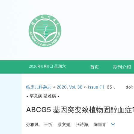
2026年8月8日 星期六
首页
期刊介绍
临床儿科杂志
››
2020
,
Vol. 38
››
Issue (1)
: 65-.
doi
• 罕见病 疑难病 •
ABCG5 基因突变致植物固醇血症1
孙雅凤, 王忻, 蔡文娟, 张诗海, 陈雨青