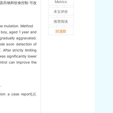
Metrics
及药物和饮食控制 可改
本文评价
推荐阅读
gene mutation. Method
回顶部
A boy, aged 1 year and
 gradually aggravated.
hole exon detection of
fter strictly limiting
was significantly lower
ntrol can improve the
.
n: a case report[J].