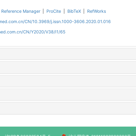
Reference Manager
|
ProCite
|
BibTeX
|
RefWorks
uamed.com.cn/CN/10.3969/j.issn.1000-3606.2020.01.016
amed.com.cn/CN/Y2020/V38/I1/65