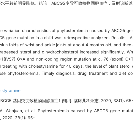
醇水平较前明显降低。结论 ABCG5变异可致植物固醇血症，及时诊断以
ene variation characteristics of phytosterolemia caused by ABCG5 
G5 gene mutation in a child was retrospective analyzed. Results 
skin folds of wrist and ankle joints at about 4 months old, and then
rapeseed sterol and dihydrocholesterol increased significantly. W
IVS7) G>A and non-coding region mutation at c.-76 (exonl) C>T. A
d treating with cholestyramine for 40 days, the level of plant sterol 
 phytosterolemia. Timely diagnosis, drug treatment and diet co
styramine
5 基因突变致植物固醇血症1 例[J]. 临床儿科杂志, 2020, 38(1): 65-
 Wenjuan, et al. Phytosterolemia caused by ABCG5 gene mutatio
s, 2020, 38(1): 65-.