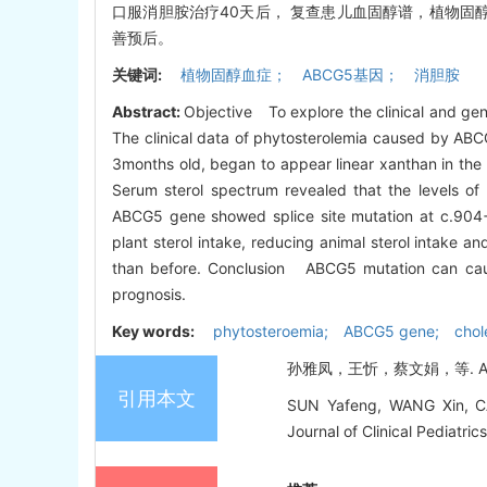
口服消胆胺治疗40天后， 复查患儿血固醇谱，植物固
善预后。
关键词:
植物固醇血症； ABCG5基因； 消胆胺
Abstract:
Objective To explore the clinical and g
The clinical data of phytosterolemia caused by ABC
3months old, began to appear linear xanthan in the 
Serum sterol spectrum revealed that the levels of 
ABCG5 gene showed splice site mutation at c.904+1(
plant sterol intake, reducing animal sterol intake an
than before. Conclusion ABCG5 mutation can cause
prognosis.
Key words:
phytosteroemia; ABCG5 gene; chole
孙雅凤，王忻，蔡文娟，等. ABCG
引用本文
SUN Yafeng, WANG Xin, CAI
Journal of Clinical Pediatric