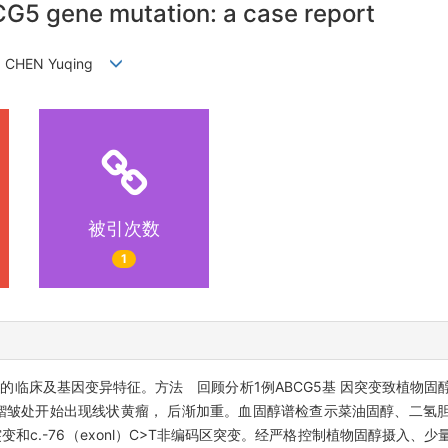
G5 gene mutation: a case report
i, CHEN Yuqing
被引次数
1
症的临床及基因变异特征。方法 回顾分析1例ABCG5基 因突变致植物
褶皱处开始出现线状黄瘤， 后渐加重。血固醇谱检查示菜油固醇、二氢
位点 突变和c.-76（exonl）C>T非编码区突变。经严格控制植物固醇摄入