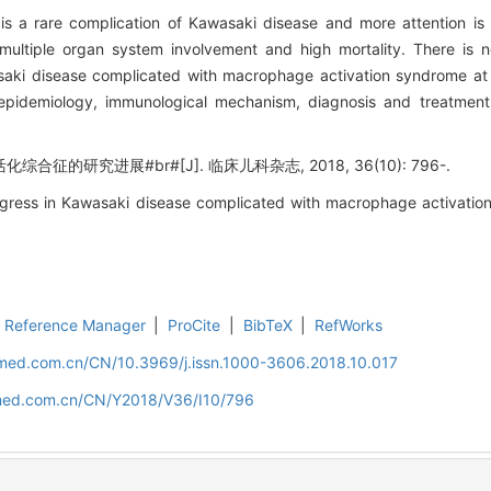
 a rare complication of Kawasaki disease and more attention is ne
 multiple organ system involvement and high mortality. There is no
saki disease complicated with macrophage activation syndrome at p
 epidemiology, immunological mechanism, diagnosis and treatmen
征的研究进展#br#[J]. 临床儿科杂志, 2018, 36(10): 796-.
ress in Kawasaki disease complicated with macrophage activation
Reference Manager
|
ProCite
|
BibTeX
|
RefWorks
uamed.com.cn/CN/10.3969/j.issn.1000-3606.2018.10.017
amed.com.cn/CN/Y2018/V36/I10/796