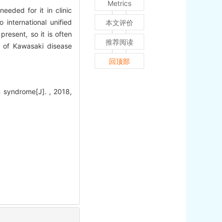
Metrics
eded for it in clinic
 international unified
本文评价
resent, so it is often
推荐阅读
t of Kawasaki disease
回顶部
 syndrome[J]. , 2018,