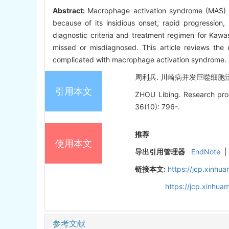
Abstract:
Macrophage activation syndrome (MAS) is
because of its insidious onset, rapid progression,
diagnostic criteria and treatment regimen for Kawa
missed or misdiagnosed. This article reviews the
complicated with macrophage activation syndrome.
周利兵. 川崎病并发巨噬细胞活化综合
引用本文
ZHOU Libing. Research prog
36(10): 796-.
推荐
使用本文
导出引用管理器
EndNote
|
链接本文:
https://jcp.xinh
https://jcp.xinhu
参考文献