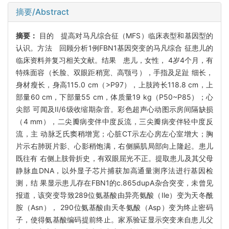
摘要/Abstract
摘要：
目的 提高对马凡综合征（MFS）临床表型和基因型的
认识。方法 回顾分析1例FBN1基因突变的马凡综合 征患儿的
临床资料并复习相关文献。结果 患儿，女性， 4岁4个月，有
特殊面容（长脸、双眼距稍宽、高颚弓），手指及足趾 细长，
身材瘦长，身高115.0 cm（>P97），上肢跨长118.8 cm，上
部量60 cm，下部量55 cm，体质量19 kg（P50~P85）；心
尖部 可闻及II/6级收缩期杂音。彩色超声心动图示房间隔缺损
（4 mm），二尖瓣病变伴中度反流，三尖瓣病变伴轻中度反
流，主 动脉乏氏窦稍增宽；心脏CT示左心房左心室增大；胸
片示右肺斑片影、心影稍饱满，右侧膈肌局部向上隆起。患儿
既往有 右侧上肢骨折史，有双眼屈光不正。提取患儿及其父母
静脉血DNA，以外显子芯片捕获加高通量测序法进行基因检
测，结 果显示患儿存在FBN1的c.865dupA杂合突变，未曾见
报道，该突变导致289位氨基酸由异亮氨酸（Ile）变为天冬酰
胺（Asn）， 290位氨基酸由天冬氨酸（Asp）变为终止密码
子，使得氨基酸编码提前终止。家系验证显示突变来自患儿父