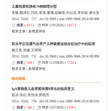
儿童间质性肺炎70例病理分型
李敏,魏泽红,闫欣,宋涛,董渊,赵敏珠,刘云志,李剑波,唐任宽
2014, 32(8): 727. doi:
10.3969 j.issn.1000-3606.2014.08.008
摘要
(
611
)
PDF
(1912KB) (
1427
)
相关文章
|
多维度评价
双水平正压通气在早产儿呼吸窘迫综合征治疗中的应用
戴立英,张健,王琍琍
2014, 32(8): 732. doi:
10.3969 j.issn.1000-3606.2014.08.009
摘要
(
569
)
PDF
(1250KB) (
1724
)
相关文章
|
多维度评价
综合报道
IgA肾病患儿血管紧张素Ⅱ变化的临床意义
茹凉,张欣,朱洪涛,郭艳芳
2014, 32(8): 736. doi:
10.3969 j.issn.1000-3606.2014.08.010
摘要
(
546
)
PDF
(5675KB) (
1118
)