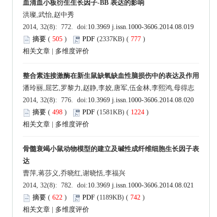
血清血小板衍生生长因子-BB 表达的影响
洪璨,武怡,赵中秀
2014, 32(8): 772. doi:
10.3969 j.issn.1000-3606.2014.08.019
摘要
(
505
)
PDF
(2337KB) (
777
)
相关文章
|
多维度评价
整合素连接激酶在新生鼠缺氧缺血性脑损伤中的表达及作用
潘玲丽,屈艺,罗黎力,赵静,李姣,唐军,伍金林,李熙鸿,母得志
2014, 32(8): 776. doi:
10.3969 j.issn.1000-3606.2014.08.020
摘要
(
498
)
PDF
(1581KB) (
1224
)
相关文章
|
多维度评价
骨髓衰竭小鼠动物模型的建立及碱性成纤维细胞生长因子表
达
曹萍,蒋莎义,乔晓红,谢晓恬,李福兴
2014, 32(8): 782. doi:
10.3969 j.issn.1000-3606.2014.08.021
摘要
(
622
)
PDF
(1189KB) (
742
)
相关文章
|
多维度评价