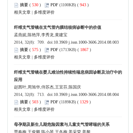
摘要
(
530
)
PDF
(1100KB) (
943
)
相关文章
|
多维度评价
纤维支气管镜在支气管内膜结核病诊断中的价值
孟燕妮,陈艳萍,李秀龙,黄建宝
2014, 32(8): 709. doi:
10.3969 j.issn.1000-3606.2014.08.003
摘要
(
575
)
PDF
(1713KB) (
1867
)
相关文章
|
多维度评价
纤维支气管镜在婴儿难治性持续性喘息病因诊断及治疗中的
应用
赵茜叶,周旭华,侍苏杰,王宜芬,陈国庆
2014, 32(8): 713. doi:
10.3969 j.issn.1000-3606.2014.08.004
摘要
(
503
)
PDF
(1189KB) (
1329
)
相关文章
|
多维度评价
母孕期及新生儿期危险因素与儿童支气管哮喘的关系
贾春梅,王俊卿,陈小琴,王冬梅,姜采荣,姜黎