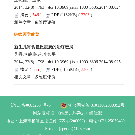
2014, 32(8): 793. doi:
10.3969 j.issn.1000-3606.2014.08.024
摘要
(
546
)
PDF
(1182KB) (
2203
)
相关文章
|
多维度评价
继续医学教育
新生儿胃食管反流病的治疗进展
吴丹,李静,陈超,李智平
2014, 32(8): 798. doi:
10.3969 j.issn.1000-3606.2014.08.025
摘要
(
355
)
PDF
(1135KB) (
3366
)
相关文章
|
多维度评价
沪ICP备06032584号-5
沪公网安备 31011002000392号
网站版权 © 《临床儿科杂志》编辑部
地址：上海市杨浦区控江路1665号(200092) 电话: 021-25076489
E-mail: jcperke@126.com