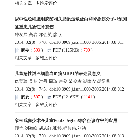
相关文章
|
多维度评价
尿中性粒细胞明胶酶相关脂质运载蛋白和肾损伤分子-1预测
危重患儿急性肾损伤
钟发展,高岩,邓会英,廖欣
2014, 32(8): 740. doi:
10.3969 j.issn.1000-3606.2014.08.011
摘要
(
593
)
PDF
(1125KB) (
709
)
相关文章
|
多维度评价
儿童急性淋巴细胞白血病MRP1的表达及意义
仇宝玲,吴冬,洪丹,周琦,卢俊,范俊杰,岑建农,胡绍燕
2014, 32(8): 745. doi:
10.3969 j.issn.1000-3606.2014.08.012
摘要
(
597
)
PDF
(1216KB) (
1141
)
相关文章
|
多维度评价
窄带成像技术在儿童Peutz-Jegher综合征诊疗中的应用
顾竹,刘海峰,胡志红,张婷,程伟伟,刘鸿
2014, 32(8): 750. doi:
10.3969 j.issn.1000-3606.2014.08.013