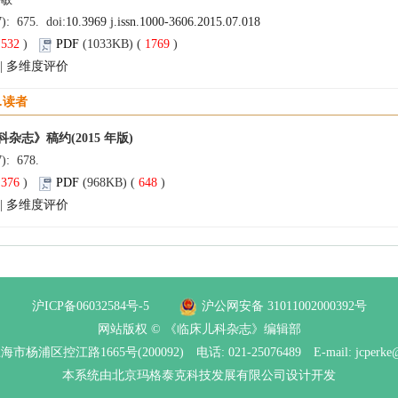
7): 675. doi:
10.3969 j.issn.1000-3606.2015.07.018
(
532
)
PDF
(1033KB) (
1769
)
|
多维度评价
.读者
杂志》稿约(2015 年版)
7): 678.
(
376
)
PDF
(968KB) (
648
)
|
多维度评价
沪ICP备06032584号-5
沪公网安备 31011002000392号
网站版权 © 《临床儿科杂志》编辑部
杨浦区控江路1665号(200092) 电话: 021-25076489 E-mail: jcperke@
本系统
由北京玛格泰克科技发展有限公司
设计开发