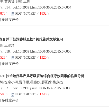
军,黄美容,郭颖,王剑
7): 614. doi:
10.3969 j.issn.1000-3606.2015.07.004
(
873
)
PDF
(1071KB) (
1832
)
|
多维度评价
炎合并下肢深静脉血栓2 例报告并文献复习
建新,王涉洋
7): 618. doi:
10.3969 j.issn.1000-3606.2015.07.005
(
526
)
PDF
(1032KB) (
1320
)
|
多维度评价
SURE 技术治疗早产儿呼吸窘迫综合征疗效因素的临床分析
铭杰,余小河,曹传顶,霍惠仪,廖正嫦,岳少杰
7): 621. doi:
10.3969 j.issn.1000-3606.2015.07.006
(
583
)
PDF
(1207KB) (
1348
)
|
多维度评价