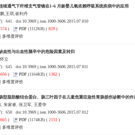
连续通气下纤维支气管镜在1~6 月龄婴儿氧依赖呼吸系统疾病中的应用
鹏,王琪,崔利丹
7): 641. doi:
10.3969 j.issn.1000-3606.2015.07.010
(
574
)
PDF
(1112KB) (
829
)
|
多维度评价
缺血性与出血性脑卒中的危险因素及转归
王怀立
7): 645. doi:
10.3969 j.issn.1000-3606.2015.07.011
(
656
)
PDF
(1164KB) (
1362
)
|
多维度评价
肠型脂肪酸结合蛋白、肠三叶因子在儿童危重症急性胃肠损伤诊断中的作
炜, 朱家睿, 张卫军, 王爱华
7): 650. doi:
10.3969 j.issn.1000-3606.2015.07.012
(
665
)
PDF
(1174KB) (
2151
)
|
多维度评价