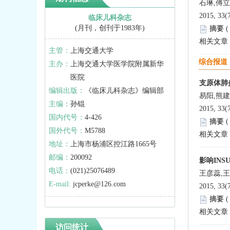
石琳,傅立
2015, 33(
临床儿科杂志
(月刊，创刊于1983年)
摘要
相关文章
主管：
上海交通大学
综合报道
主办：
上海交通大学医学院附属新华
医院
支原体肺
编辑出版：
《临床儿科杂志》编辑部
易阳,熊
主编：
孙锟
2015, 33(
国内代号：
4-426
摘要
国外代号：
M5788
相关文章
地址：
上海市杨浦区控江路1665号
邮编：
200092
影响IN
电话：
(021)25076489
王彦蕊,王
E-mail:
jcperke@126.com
2015, 33(
摘要
相关文章
访问统计