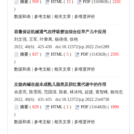
摘要
(
959
)
HTML
(
15
)
PDF
(1169KB) (
2241
)
数据和表
|
参考文献
|
相关文章
|
多维度评价
容量保证机械通气在呼吸窘迫综合征早产儿中应用
刘文强, 王军, 叶黎离, 杨倩倩, 徐艳
2022, 40(6): 425-430. doi:
10.12372/jcp.2022.21e1289
摘要
(
837
)
HTML
(
5
)
PDF
(1145KB) (
2595
)
数据和表
|
参考文献
|
相关文章
|
多维度评价
左旋肉碱在超未成熟儿脂类及胆红素代谢中的作用
余彦亮, 陈雪雨, 范国清, 陈春, 林冰纯, 赵捷, 黄智峰, 杨传忠
2022, 40(6): 431-435. doi:
10.12372/jcp.2022.21e0730
摘要
(
829
)
HTML
(
2
)
PDF
(1164KB) (
1890
)
数据和表
|
参考文献
|
相关文章
|
多维度评价