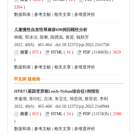
2264
)
数据和表
|
参考文献
|
相关文章
|
多维度评价
儿童慢性自发性荨麻疹698例回顾性分析
林晓, 郑冰洁, 陈黎, 陈茜岚, 黄迎, 钱秋芳
2022, 40(6): 461-464. doi:
10.12372/jcp.2022.21e1750
摘要
(
875
)
HTML
(
16
)
PDF
(1140KB) (
3459
)
数据和表
|
参考文献
|
相关文章
|
多维度评价
罕见病 疑难病
HPRT1
基因变异致Lesch-Nyhan综合征1例报告
李逢潮, 章印红, 吕涛, 朱宝生, 韩思琪, 蔡世岩, 李利
2022, 40(6): 465-468. doi:
10.12372/jcp.2022.21e0944
摘要
(
853
)
HTML
(
24
)
PDF
(1315KB) (
2580
)
数据和表
|
参考文献
|
相关文章
|
多维度评价