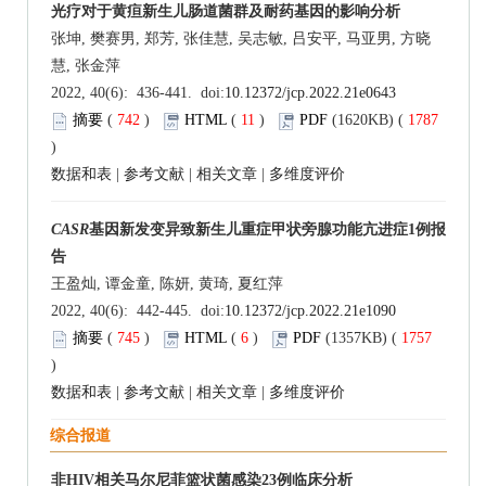
光疗对于黄疸新生儿肠道菌群及耐药基因的影响分析
张坤, 樊赛男, 郑芳, 张佳慧, 吴志敏, 吕安平, 马亚男, 方晓
慧, 张金萍
2022, 40(6): 436-441. doi:
10.12372/jcp.2022.21e0643
摘要
(
742
)
HTML
(
11
)
PDF
(1620KB) (
1787
)
数据和表
|
参考文献
|
相关文章
|
多维度评价
CASR
基因新发变异致新生儿重症甲状旁腺功能亢进症1例报
告
王盈灿, 谭金童, 陈妍, 黄琦, 夏红萍
2022, 40(6): 442-445. doi:
10.12372/jcp.2022.21e1090
摘要
(
745
)
HTML
(
6
)
PDF
(1357KB) (
1757
)
数据和表
|
参考文献
|
相关文章
|
多维度评价
综合报道
非HIV相关马尔尼菲篮状菌感染23例临床分析