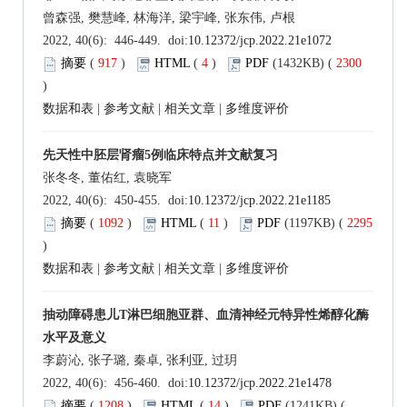
曾森强, 樊慧峰, 林海洋, 梁宇峰, 张东伟, 卢根
2022, 40(6): 446-449. doi:
10.12372/jcp.2022.21e1072
摘要
(
917
)
HTML
(
4
)
PDF
(1432KB) (
2300
)
数据和表
|
参考文献
|
相关文章
|
多维度评价
先天性中胚层肾瘤5例临床特点并文献复习
张冬冬, 董佑红, 袁晓军
2022, 40(6): 450-455. doi:
10.12372/jcp.2022.21e1185
摘要
(
1092
)
HTML
(
11
)
PDF
(1197KB) (
2295
)
数据和表
|
参考文献
|
相关文章
|
多维度评价
抽动障碍患儿T淋巴细胞亚群、血清神经元特异性烯醇化酶
水平及意义
李蔚沁, 张子璐, 秦卓, 张利亚, 过玥
2022, 40(6): 456-460. doi:
10.12372/jcp.2022.21e1478
摘要
(
1208
)
HTML
(
14
)
PDF
(1241KB) (