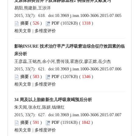
支原体肺炎合并下肢深静脉血栓2 例报告并文献复习
易阳,熊建新,王涉洋
2015, 33(7): 618. doi:
10.3969 j.issn.1000-3606.2015.07.005
摘要
(
526
)
PDF
(1032KB) (
1318
)
相关文章
|
多维度评价
影响INSURE 技术治疗早产儿呼吸窘迫综合征疗效因素的临
床分析
王彦蕊,王铭杰,余小河,曹传顶,霍惠仪,廖正嫦,岳少杰
2015, 33(7): 621. doi:
10.3969 j.issn.1000-3606.2015.07.006
摘要
(
583
)
PDF
(1207KB) (
1346
)
相关文章
|
多维度评价
34 周及以上胎龄新生儿呼吸衰竭预后分析
朱天闻,张永红,陈妍,钱继红
2015, 33(7): 627. doi:
10.3969 j.issn.1000-3606.2015.07.007
摘要
(
591
)
PDF
(1191KB) (
1842
)
相关文章
|
多维度评价