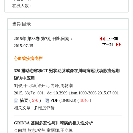
在线人数：
当期目录
2015年 第33卷 第7期 刊出日期：
2015-07-15
心血管疾病专栏
320 排动态容积CT 冠状动脉成像在川崎病冠状动脉瘤远期
随访中应用
刘俊,于明华,许开元,向峰,周乾潮
2015, 33(7): 601. doi:
10.3969 j.issn.1000-3606.2015.07.001
摘要
(
570
)
PDF
(1040KB) (
1846
)
相关文章
|
多维度评价
GRIN3A 基因多态性与川崎病的相关性分析
金向群,熊志,祝莹,童丽娜,王立琼