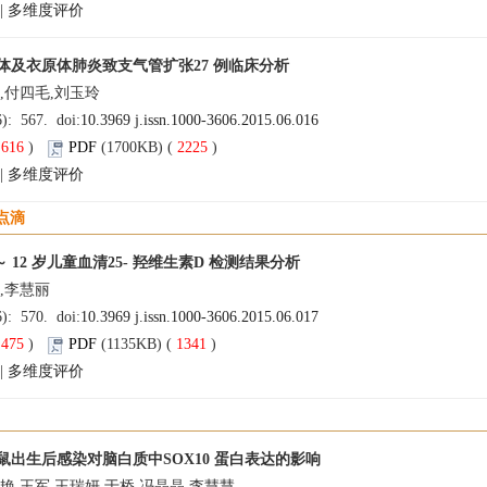
|
多维度评价
体及衣原体肺炎致支气管扩张27 例临床分析
,付四毛,刘玉玲
6): 567. doi:
10.3969 j.issn.1000-3606.2015.06.016
(
616
)
PDF
(1700KB) (
2225
)
|
多维度评价
点滴
～ 12 岁儿童血清25- 羟维生素D 检测结果分析
,李慧丽
6): 570. doi:
10.3969 j.issn.1000-3606.2015.06.017
(
475
)
PDF
(1135KB) (
1341
)
|
多维度评价
鼠出生后感染对脑白质中SOX10 蛋白表达的影响
艳,王军,王瑞妍,于桥,冯晶晶,李慧慧