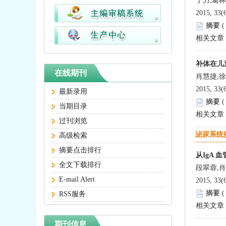
于力,葛
2015, 33(
摘要
相关文章
补体在儿
在线期刊
肖慧捷,徐
2015, 33(
最新录用
摘要
当期目录
相关文章
过刊浏览
泌尿系统
高级检索
摘要点击排行
从IgA
全文下载排行
段翠蓉,肖
E-mail Alert
2015, 33(
摘要
RSS服务
相关文章
期刊信息