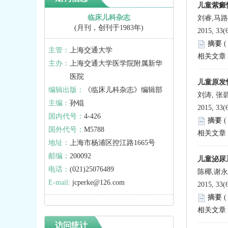
儿童紫癜
临床儿科杂志
刘睿,马路
(月刊，创刊于1983年)
2015, 33(
摘要
主管：
上海交通大学
相关文章
主办：
上海交通大学医学院附属新华
医院
儿童原发性
编辑出版：
《临床儿科杂志》编辑部
刘涛, 张
主编：
孙锟
2015, 33(
国内代号：
4-426
摘要
国外代号：
M5788
相关文章
地址：
上海市杨浦区控江路1665号
邮编：
200092
儿童泌尿
电话：
(021)25076489
陈椰,谢永
E-mail:
jcperke@126.com
2015, 33(
摘要
相关文章
访问统计