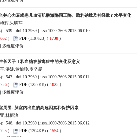
合并心力衰竭患儿血清肌酸激酶同工酶、脑利钠肽及神经肽Y 水平变化
于艳辉,朱晓萍
6): 539. doi:
10.3969 j.issn.1000-3606.2015.06.010
(
662
)
PDF
(1197KB) (
1738
)
|
多维度评价
生长因子-I 和血糖在脓毒症中的变化及意义
平,洪婕,黄怡玲,麦坚凝
6): 543. doi:
10.3969 j.issn.1000-3606.2015.06.011
(
726
)
PDF
(1257KB) (
1025
)
|
多维度评价
室周围- 脑室内出血的高危因素和保护因素
董亚,林振浪
6): 548. doi:
10.3969 j.issn.1000-3606.2015.06.012
(
725
)
PDF
(1204KB) (
1554
)