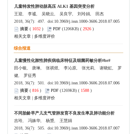
儿童特发性肺动脉高压 ALK1 基因突变分析
王迎, 李谧, 吴晓云, 吴良宇, 刘玲娟, 田杰
2018, 36(7): 497. doi:
10.3969/j.issn.1000-3606.2018.07.005
摘要
(
1032
)
PDF
(1206KB) (
2926
)
相关文章
|
多维度评价
综合报道
儿童慢性化脓性肺疾病临床特征及细菌药敏分析#br#
田小银, 唐琳, 张祺煜, 李沁原, 张光莉, 谢晓虹, 罗
健, 罗征秀
2018, 36(7): 501. doi:
10.3969/j.issn.1000-3606.2018.07.006
摘要
(
816
)
PDF
(1269KB) (
1588
)
相关文章
|
多维度评价
不同胎龄早产儿支气管肺发育不良发生率及肺功能分析
吉玲, 冯姝华, 杨赟, 王慧娟
2018, 36(7): 505. doi:
10.3969/j.issn.1000-3606.2018.07.007