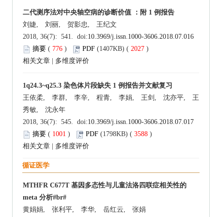
二代测序法对中央轴空病的诊断价值 ：附 1 例报告
刘婕, 刘丽, 贺影忠, 王纪文
2018, 36(7): 541. doi:
10.3969/j.issn.1000-3606.2018.07.016
摘要
(
776
)
PDF
(1407KB) (
2027
)
相关文章
|
多维度评价
1q24.3~q25.3 染色体片段缺失 1 例报告并文献复习
王依柔, 李群, 李辛, 程青, 李娟, 王剑, 沈亦平, 王
秀敏, 沈永年
2018, 36(7): 545. doi:
10.3969/j.issn.1000-3606.2018.07.017
摘要
(
1001
)
PDF
(1798KB) (
3588
)
相关文章
|
多维度评价
循证医学
MTHFR C677T 基因多态性与儿童法洛四联症相关性的
meta 分析#br#
黄娟娟, 张利平, 李华, 岳红云, 张娟