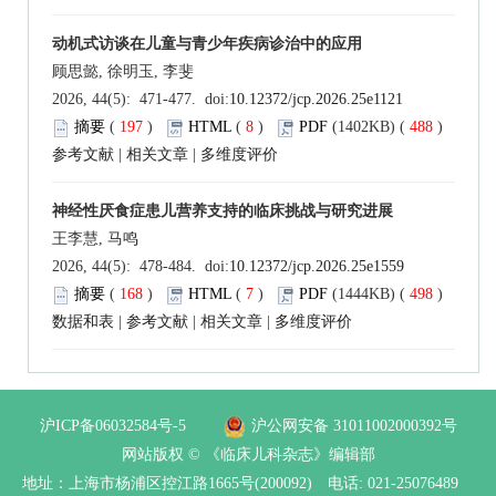
动机式访谈在儿童与青少年疾病诊治中的应用
顾思懿, 徐明玉, 李斐
2026, 44(5): 471-477. doi:
10.12372/jcp.2026.25e1121
摘要
(
197
)
HTML
(
8
)
PDF
(1402KB) (
488
)
参考文献
|
相关文章
|
多维度评价
神经性厌食症患儿营养支持的临床挑战与研究进展
王李慧, 马鸣
2026, 44(5): 478-484. doi:
10.12372/jcp.2026.25e1559
摘要
(
168
)
HTML
(
7
)
PDF
(1444KB) (
498
)
数据和表
|
参考文献
|
相关文章
|
多维度评价
沪ICP备06032584号-5
沪公网安备 31011002000392号
网站版权 © 《临床儿科杂志》编辑部
地址：上海市杨浦区控江路1665号(200092) 电话: 021-25076489