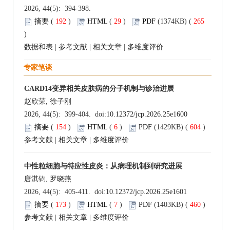
2026, 44(5): 394-398.
摘要
(
192
)
HTML
(
29
)
PDF
(1374KB) (
265
)
数据和表
|
参考文献
|
相关文章
|
多维度评价
专家笔谈
CARD14变异相关皮肤病的分子机制与诊治进展
赵欣荣, 徐子刚
2026, 44(5): 399-404. doi:
10.12372/jcp.2026.25e1600
摘要
(
154
)
HTML
(
6
)
PDF
(1429KB) (
604
)
参考文献
|
相关文章
|
多维度评价
中性粒细胞与特应性皮炎：从病理机制到研究进展
唐淇钧, 罗晓燕
2026, 44(5): 405-411. doi:
10.12372/jcp.2026.25e1601
摘要
(
173
)
HTML
(
7
)
PDF
(1403KB) (
460
)
参考文献
|
相关文章
|
多维度评价