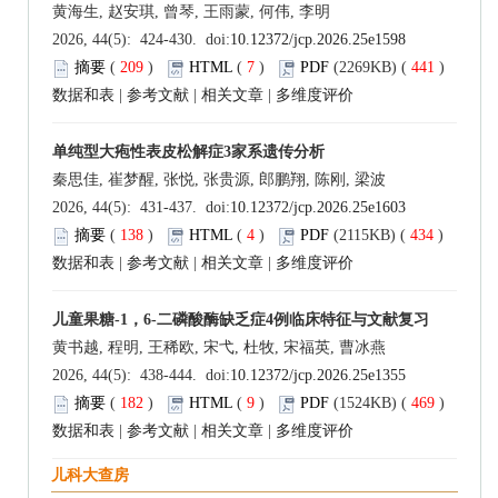
黄海生, 赵安琪, 曾琴, 王雨蒙, 何伟, 李明
2026, 44(5): 424-430. doi:
10.12372/jcp.2026.25e1598
摘要
(
209
)
HTML
(
7
)
PDF
(2269KB) (
441
)
数据和表
|
参考文献
|
相关文章
|
多维度评价
单纯型大疱性表皮松解症3家系遗传分析
秦思佳, 崔梦醒, 张悦, 张贵源, 郎鹏翔, 陈刚, 梁波
2026, 44(5): 431-437. doi:
10.12372/jcp.2026.25e1603
摘要
(
138
)
HTML
(
4
)
PDF
(2115KB) (
434
)
数据和表
|
参考文献
|
相关文章
|
多维度评价
儿童果糖-1，6-二磷酸酶缺乏症4例临床特征与文献复习
黄书越, 程明, 王稀欧, 宋弋, 杜牧, 宋福英, 曹冰燕
2026, 44(5): 438-444. doi:
10.12372/jcp.2026.25e1355
摘要
(
182
)
HTML
(
9
)
PDF
(1524KB) (
469
)
数据和表
|
参考文献
|
相关文章
|
多维度评价
儿科大查房