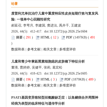
论著
度普利尤单抗治疗儿童中重度特应性皮炎短期疗效与复发风
险: 一项单中心回顾性研究
郝延召, 李弯月, 李建国, 窦进法, 禹卉千, 王建波
2026, 44(5): 412-417. doi:
10.12372/jcp.2026.25e1604
摘要
(
291
)
HTML
(
12
)
PDF
(1497KB) (
491
)
数据和表
|
参考文献
|
相关文章
|
多维度评价
儿童和青少年掌跖黑素细胞痣的皮肤镜下特征分析
董瑛, 曹婷婷, 吴健平, 张莉, 葛宏松
2026, 44(5): 418-423. doi:
10.12372/jcp.2026.25e1605
摘要
(
196
)
HTML
(
3
)
PDF
(1879KB) (
489
)
数据和表
|
参考文献
|
相关文章
|
多维度评价
PSAT1基因变异致轻型丝氨酸缺乏症：以鱼鳞病合并周围神
经病为表型的临床特征与遗传学分析