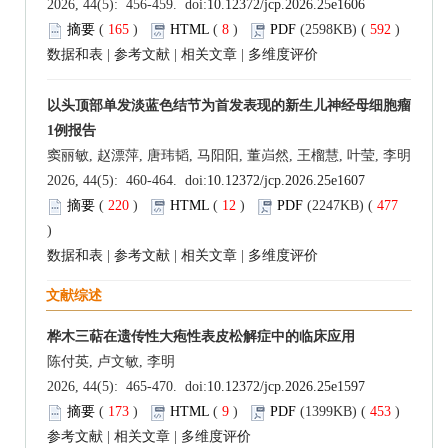
2026, 44(5): 456-459. doi:
10.12372/jcp.2026.25e1606
摘要
(
165
)
HTML
(
8
)
PDF
(2598KB) (
592
)
数据和表
|
参考文献
|
相关文章
|
多维度评价
以头顶部单发淡蓝色结节为首发表现的新生儿神经母细胞瘤
1例报告
窦丽敏, 赵漂萍, 唐玮韬, 马阳阳, 董岿然, 王榴慧, 叶莹, 李明
2026, 44(5): 460-464. doi:
10.12372/jcp.2026.25e1607
摘要
(
220
)
HTML
(
12
)
PDF
(2247KB) (
477
)
数据和表
|
参考文献
|
相关文章
|
多维度评价
文献综述
桦木三萜在遗传性大疱性表皮松解症中的临床应用
陈付英, 卢文敏, 李明
2026, 44(5): 465-470. doi:
10.12372/jcp.2026.25e1597
摘要
(
173
)
HTML
(
9
)
PDF
(1399KB) (
453
)
参考文献
|
相关文章
|
多维度评价