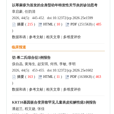
以荨麻疹为首发的全身型幼年特发性关节炎的诊治思考
章启豪, 任韵清
2026, 44(5): 445-452. doi:
10.12372/jcp.2026.25e1599
摘要
(
215
)
HTML
(
10
)
PDF
(2515KB) (
485
)
数据和表
|
参考文献
|
相关文章
|
多维度评价
临床报道
切-希二氏综合征1例报告
伋自晶, 黄海生, 赵安琪, 何伟, 李敏, 李明
2026, 44(5): 453-455. doi:
10.12372/jcp.2026.25e1602
摘要
(
163
)
HTML
(
11
)
PDF
(1638KB) (
463
)
数据和表
|
参考文献
|
相关文章
|
多维度评价
KRT10基因嵌合变异致罕见儿童表皮松解性痣1例报告
潘超兰, 程文婕, 张佳