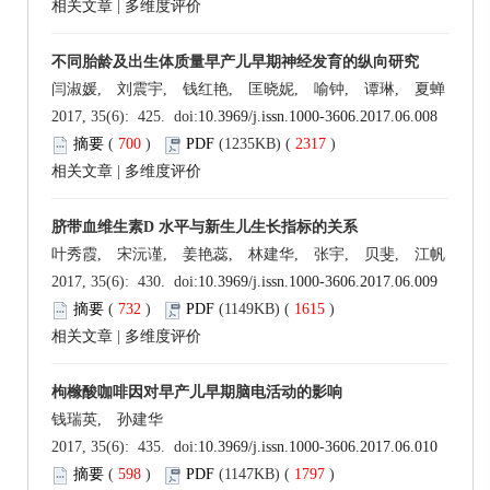
相关文章
|
多维度评价
不同胎龄及出生体质量早产儿早期神经发育的纵向研究
闫淑媛, 刘震宇, 钱红艳, 匡晓妮, 喻钟, 谭琳, 夏蝉
2017, 35(6): 425. doi:
10.3969/j.issn.1000-3606.2017.06.008
摘要
(
700
)
PDF
(1235KB) (
2317
)
相关文章
|
多维度评价
脐带血维生素D 水平与新生儿生长指标的关系
叶秀霞, 宋沅谨, 姜艳蕊, 林建华, 张宇, 贝斐, 江帆
2017, 35(6): 430. doi:
10.3969/j.issn.1000-3606.2017.06.009
摘要
(
732
)
PDF
(1149KB) (
1615
)
相关文章
|
多维度评价
枸橼酸咖啡因对早产儿早期脑电活动的影响
钱瑞英, 孙建华
2017, 35(6): 435. doi:
10.3969/j.issn.1000-3606.2017.06.010
摘要
(
598
)
PDF
(1147KB) (
1797
)