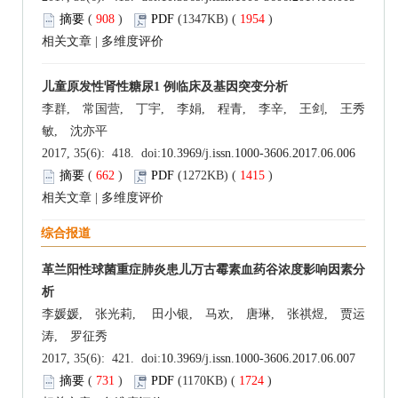
摘要
(
908
)
PDF
(1347KB) (
1954
)
相关文章
|
多维度评价
儿童原发性肾性糖尿1 例临床及基因突变分析
李群, 常国营, 丁宇, 李娟, 程青, 李辛, 王剑, 王秀
敏, 沈亦平
2017, 35(6): 418. doi:
10.3969/j.issn.1000-3606.2017.06.006
摘要
(
662
)
PDF
(1272KB) (
1415
)
相关文章
|
多维度评价
综合报道
革兰阳性球菌重症肺炎患儿万古霉素血药谷浓度影响因素分
析
李媛媛, 张光莉, 田小银, 马欢, 唐琳, 张祺煜, 贾运
涛, 罗征秀
2017, 35(6): 421. doi:
10.3969/j.issn.1000-3606.2017.06.007
摘要
(
731
)
PDF
(1170KB) (
1724
)