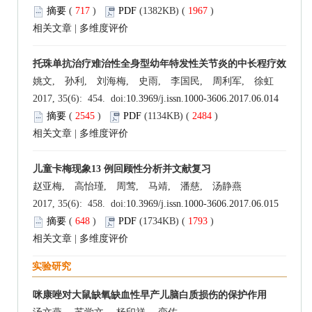
摘要
(
717
)
PDF
(1382KB) (
1967
)
相关文章
|
多维度评价
托珠单抗治疗难治性全身型幼年特发性关节炎的中长程疗效
姚文, 孙利, 刘海梅, 史雨, 李国民, 周利军, 徐虹
2017, 35(6): 454. doi:
10.3969/j.issn.1000-3606.2017.06.014
摘要
(
2545
)
PDF
(1134KB) (
2484
)
相关文章
|
多维度评价
儿童卡梅现象13 例回顾性分析并文献复习
赵亚梅, 高怡瑾, 周莺, 马靖, 潘慈, 汤静燕
2017, 35(6): 458. doi:
10.3969/j.issn.1000-3606.2017.06.015
摘要
(
648
)
PDF
(1734KB) (
1793
)
相关文章
|
多维度评价
实验研究
咪康唑对大鼠缺氧缺血性早产儿脑白质损伤的保护作用