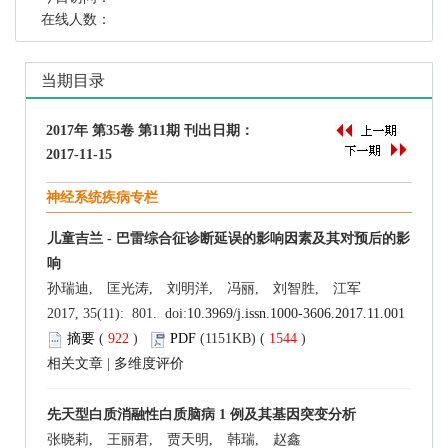
在线人数：
当期目录
2017年 第35卷 第11期 刊出日期：
2017-11-15
神经系统疾病专栏
儿童吉兰 - 巴雷综合征诊断延误的影响因素及其对预后的影
响
孙瑞迪, 匡光涛, 刘明洋, 冯丽, 刘智胜, 江军
2017, 35(11): 801. doi:
10.3969/j.issn.1000-3606.2017.11.001
摘要
(
922
)
PDF
(1151KB) (
1544
)
相关文章
|
多维度评价
先天型白质消融性白质脑病 1 例及其基因突变分析
张晓莉, 王丽君, 贾天明, 韩瑞, 赵鑫