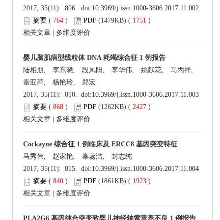
2017, 35(11): 806. doi:
10.3969/j.issn.1000-3606.2017.11.002
摘要
(
764
)
PDF
(1479KB) (
1751
)
相关文章
|
多维度评价
婴儿脑肌病型线粒体 DNA 耗竭综合征 1 例报告
陆相朋, 李东晓, 段凤阳, 李华伟, 姚献花, 马丙祥,
秦亚萍, 杨艳玲, 郑宏
2017, 35(11): 810. doi:
10.3969/j.issn.1000-3606.2017.11.003
摘要
(
868
)
PDF
(1262KB) (
2427
)
相关文章
|
多维度评价
Cockayne 综合征 1 例临床及 ERCC8 基因突变特征
马秀伟, 赵家艳, 辜蕊洁, 封志纯
2017, 35(11): 815. doi:
10.3969/j.issn.1000-3606.2017.11.004
摘要
(
840
)
PDF
(1861KB) (
1923
)
相关文章
|
多维度评价
PLA2G6 基因纯合突变致婴儿神经轴索营养不良 1 例报告