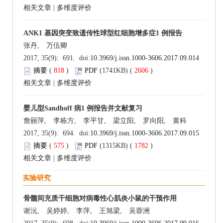
相关文章
|
多维度评价
ANK1 基因突变致遗传性球型红细胞增多症1 例报告
张丹, 万伍卿
2017, 35(9): 691. doi:
10.3969/j.issn.1000-3606.2017.09.014
摘要
(
818
)
PDF
(1741KB) (
2606
)
相关文章
|
多维度评价
婴儿型Sandhoff 病1 例报告并文献复习
詹丽萍, 李栋方, 李平甘, 梁立阳, 罗向阳, 黄科
2017, 35(9): 694. doi:
10.3969/j.issn.1000-3606.2017.09.015
摘要
(
575
)
PDF
(1315KB) (
1782
)
相关文章
|
多维度评价
实验研究
骨髓间充质干细胞对病毒性心肌炎小鼠的干预作用
谢沅, 吴婷婷, 李萍, 王旭梁, 吴蓉洲