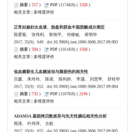
摘要
(
517
)
PDF
(1174KB) (
1320
)
相关文章
|
多维度评价
正常妊娠妇女血液、胎盘和脐血中脂肪酸成分测定
陈爱菊, 张伟利, 靳艳平, 何稼敏, 蒋明华
2017, 35(9): 649. doi:
10.3969/j.issn.1000-3606.2017.09.003
摘要
(
594
)
PDF
(1161KB) (
1568
)
相关文章
|
多维度评价
低血糖新生儿血糖波动与脑损伤的相关性
吕媛, 朱玲玲, 陈凌, 陈利婷, 李灏, 刘慧苹, 舒桂华
2017, 35(9): 652. doi:
10.3969/j.issn.1000-3606.2017.09.004
摘要
(
732
)
PDF
(1187KB) (
2196
)
相关文章
|
多维度评价
ADAM3A 基因拷贝数差异与先天性膈疝相关性分析
熊瑛, 叶伟萍, 古航
2017, 35(9): 655. doi:
10.3969/j.issn.1000-3606.2017.09.005