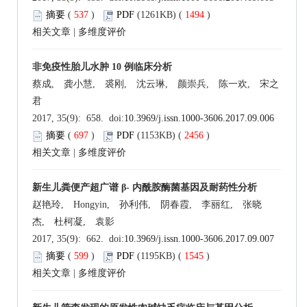
摘要
(
537
)
PDF
(1261KB) (
1494
)
相关文章
|
多维度评价
非免疫性胎儿水肿 10 例临床分析
蔡成, 龚小慧, 裘刚, 沈云琳, 颜崇兵, 陈一欢, 宋之
君
2017, 35(9): 658. doi:
10.3969/j.issn.1000-3606.2017.09.006
摘要
(
697
)
PDF
(1153KB) (
2456
)
相关文章
|
多维度评价
新生儿粪便产超广谱 β- 内酰胺酶菌基因及耐药性分析
赵艳玲, Hongyin, 孙利伟, 阴春霞, 李丽红, 张晓
杰, 杜柯凝, 袁影
2017, 35(9): 662. doi:
10.3969/j.issn.1000-3606.2017.09.007
摘要
(
599
)
PDF
(1195KB) (
1545
)
相关文章
|
多维度评价