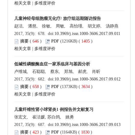
相关文章
|
多维度评价
儿童神经母细胞瘤无化疗/ 放疗组远期随访报告
赵洁, 潘慈, 徐敏, 周敏, 高怡瑾, 胡文婷, 汤静燕
2017, 35(9): 678. doi:
10.3969/j.issn.1000-3606.2017.09.011
摘要
(
646
)
PDF
(1216KB) (
1405
)
相关文章
|
多维度评价
低碱性磷酸酶血症一家系临床与基因分析
卢维城, 石聪聪, 蔡东, 郑旭, 郝虎, 肖昕
2017, 35(9): 682. doi:
10.3969/j.issn.1000-3606.2017.09.012
摘要
(
658
)
PDF
(1373KB) (
3634
)
相关文章
|
多维度评价
儿童纤维性肾小球肾炎1 例报告并文献复习
张宏文, 崔洁媛, 苏白鸽, 姚勇
2017, 35(9): 687. doi:
10.3969/j.issn.1000-3606.2017.09.013
摘要
(
423
)
PDF
(1164KB) (
1830
)