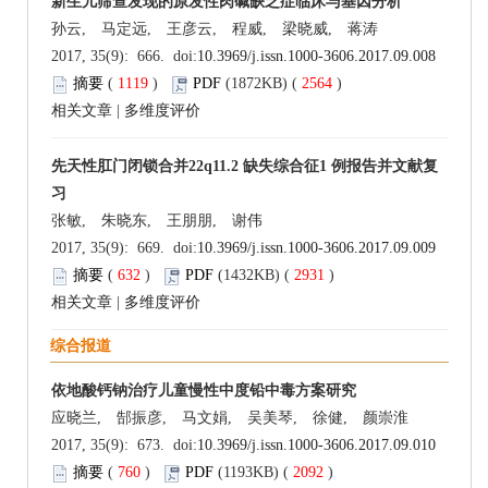
新生儿筛查发现的原发性肉碱缺乏症临床与基因分析
孙云, 马定远, 王彦云, 程威, 梁晓威, 蒋涛
2017, 35(9): 666. doi:
10.3969/j.issn.1000-3606.2017.09.008
摘要
(
1119
)
PDF
(1872KB) (
2564
)
相关文章
|
多维度评价
先天性肛门闭锁合并22q11.2 缺失综合征1 例报告并文献复
习
张敏, 朱晓东, 王朋朋, 谢伟
2017, 35(9): 669. doi:
10.3969/j.issn.1000-3606.2017.09.009
摘要
(
632
)
PDF
(1432KB) (
2931
)
相关文章
|
多维度评价
综合报道
依地酸钙钠治疗儿童慢性中度铅中毒方案研究
应晓兰, 郜振彦, 马文娟, 吴美琴, 徐健, 颜崇淮
2017, 35(9): 673. doi:
10.3969/j.issn.1000-3606.2017.09.010
摘要
(
760
)
PDF
(1193KB) (
2092
)